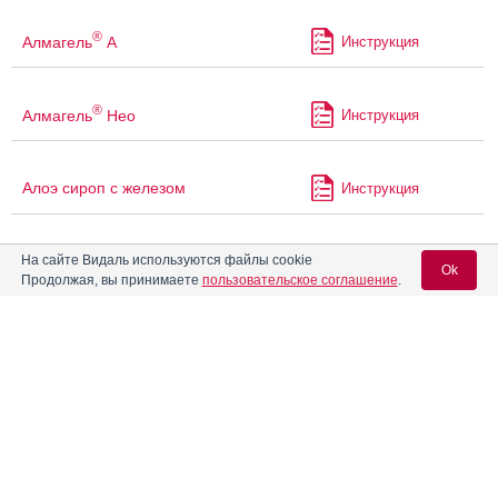
®
Алмагель
А
Инструкция
®
Алмагель
Нео
Инструкция
Алоэ сироп с железом
Инструкция
На сайте Видаль используются файлы cookie
Алтацид
Инструкция
Ok
Продолжая, вы принимаете
пользовательское соглашение
.
Альгофетин
Инструкция
Вход для специалистов
E-mail учетной записи Vidal:
Альмаксицид
Инструкция
Пароль:
Альмаксицид А
Инструкция