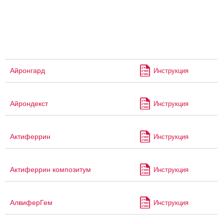
Айронгард
Инструкция
Айрондекст
Инструкция
Актиферрин
Инструкция
Актиферрин композитум
Инструкция
АлвиферГем
Инструкция