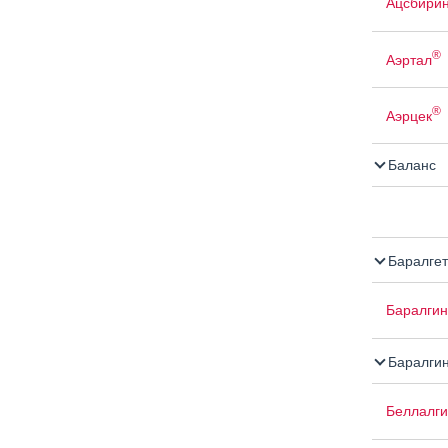
Ацсбири
®
Аэртал
®
Аэрцек
Баланс
Баралгет
Баралгин
Баралги
Беллалги