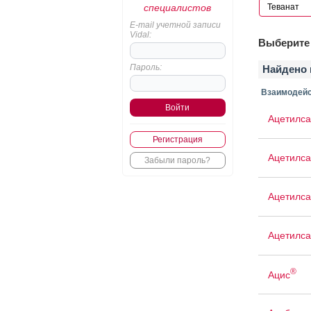
специалистов
E-mail учетной записи
Vidal:
Выберите 
Пароль:
Найдено 
Взаимодейс
Ацетилса
Регистрация
Ацетилса
Забыли пароль?
Ацетилса
Ацетилса
®
Ацис