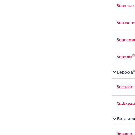
Бенальги
Бензосте
Берлами
®
Берокка
Берокка
Бесалол
Би-Коден
Би-ксика
Бивинол