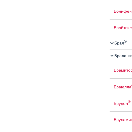
Бонифен
Брайтвис
®
Брал
Браланг
Брамито
Браюлла
®
Брудол
Брулами