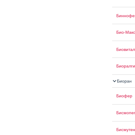
Биннофе
Био-Мак
Биовитал
Биоралги
Биоран
Биофер
Бисмопе
Бисмуте