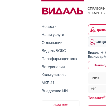
СПРАВОЧН
ЛЕКАРСТВ
Новости
Препа
Наши услуги
Специ
О компании
Видаль БОКС
Видаль
Взаимодейс
Парафармацевтика
Взаимо
Ветеринария
Калькуляторы
Поиск
МКБ-11
КФГ
Внедрение ИИ
®
Теванат
Вход для