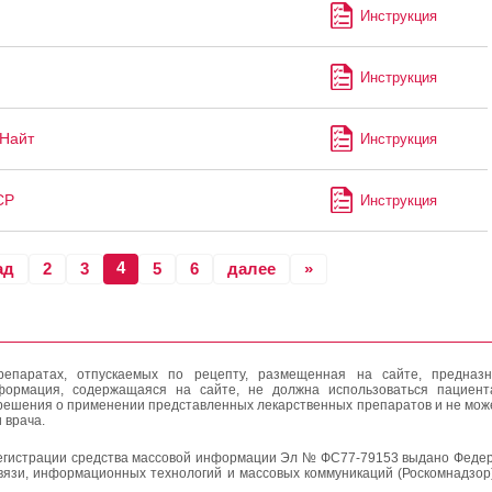
Инструкция
Инструкция
Найт
Инструкция
СР
Инструкция
4
ад
2
3
5
6
далее
»
епаратах, отпускаемых по рецепту, размещенная на сайте, предназн
формация, содержащаяся на сайте, не должна использоваться пациен
решения о применении представленных лекарственных препаратов и не мож
 врача.
егистрации средства массовой информации Эл № ФС77-79153 выдано Федер
вязи, информационных технологий и массовых коммуникаций (Роскомнадзор