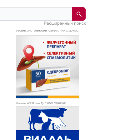
Расширенный поиск
Реклама. ЗАО "ФармФирма "Сотекс", ИНН 771
5240941
Реклама. АО "Видаль Рус", ИНН 772
8043605