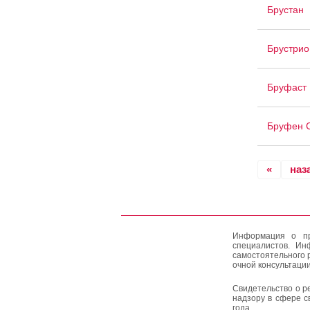
Брустан
Брустрио
Бруфаст 
Бруфен 
«
наз
Информация о пр
специалистов. Ин
самостоятельного 
очной консультации
Свидетельство о р
надзору в сфере с
года.