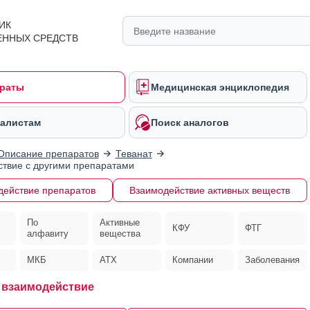
ИК
ЕННЫХ СРЕДСТВ
раты
Медицинская энциклопедия
алистам
Поиск аналогов
Описание препаратов
Теванат
твие с другими препаратами
действие препаратов
Взаимодействие активных веществ
По
Активные
КФУ
ФТГ
алфавиту
вещества
МКБ
АТХ
Компании
Заболевания
взаимодействие