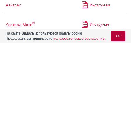
Азитрал
Инструкция
®
Азитрал Макс
Инструкция
На сайте Видаль используются файлы cookie
Ok
Продолжая, вы принимаете
пользовательское соглашение
.
®
Азитрал Мини
Инструкция
Вход для специалистов
®
Азитрокс
Инструкция
E-mail учетной записи Vidal:
Азитромивел
Инструкция
Пароль:
Азитромицин
АЗИТРОМИЦИН АВЕКСИМА
Инструкция
Регистрация
Забыли пароль?
Азитромицин Авексима
Инструкция