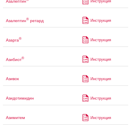
Азалептин
Инструкция
®
Азалептин
ретард
Инструкция
®
Азарга
Инструкция
®
Азибиот
Инструкция
Азивок
Инструкция
Азидотимидин
Инструкция
Азимитем
Инструкция