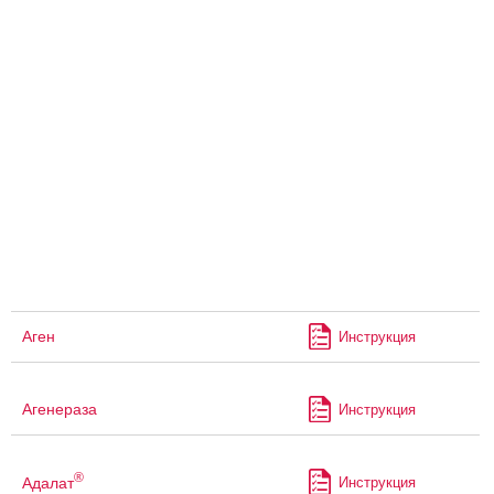
Аген
Инструкция
Агенераза
Инструкция
®
Адалат
Инструкция