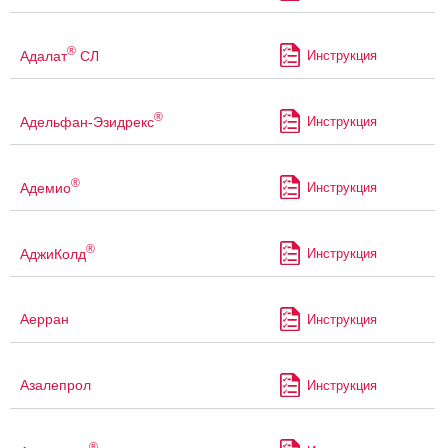
®
Адалат
СЛ
Инструкция
®
Адельфан-Эзидрекс
Инструкция
®
Адемио
Инструкция
®
АджиКолд
Инструкция
Аерран
Инструкция
Азалепрол
Инструкция
®