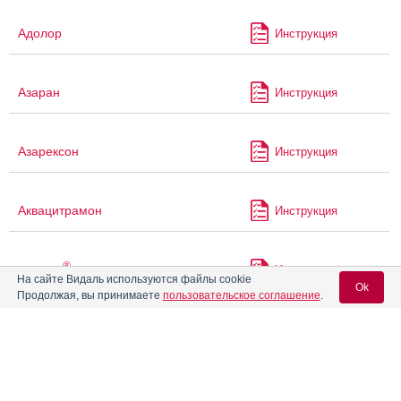
Адолор
Инструкция
Азаран
Инструкция
Азарексон
Инструкция
Аквацитрамон
Инструкция
®
Аккузид
Инструкция
На сайте Видаль используются файлы cookie
Ok
Продолжая, вы принимаете
пользовательское соглашение
.
®
Аккупро
Инструкция
Вход для специалистов
E-mail учетной записи Vidal:
®
Аколат
Инструкция