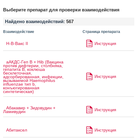
Выберите препарат для проверки взаимодействия
Найдено взаимодействий:
567
Взаимодействие
Страница препарата
H-B-Вакс II
Инструкция
аАКДС-Геп B + Hib (Вакцина
против дифтерии, столбняка,
гепатита B, коклюша
бесклеточная,
Инструкция
адсорбированная, инфекции,
вызываемой Haemophilus
influenzae тип b,
конъюгированная
синтетическая)
Абакавир + Зидовудин +
Инструкция
Ламивудин
Абитаксел
Инструкция