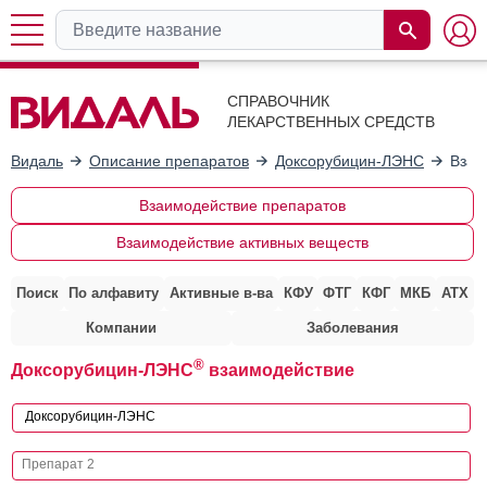
СПРАВОЧНИК
ЛЕКАРСТВЕННЫХ СРЕДСТВ
Видаль
Описание препаратов
Доксорубицин-ЛЭНС
Взаи
Взаимодействие препаратов
Взаимодействие активных веществ
Поиск
По алфавиту
Активные в-ва
КФУ
ФТГ
КФГ
МКБ
АТХ
Компании
Заболевания
®
Доксорубицин-ЛЭНС
взаимодействие