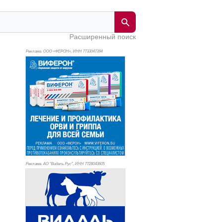
Расширенный поиск
Реклама. ООО «ФЕРОН», ИНН 773
3047394
Реклама. АО "Видаль Рус", ИНН 772
8043605