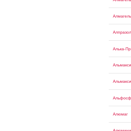
Алмагел
Алпразо
Алька-П
Альмакс
Альмакси
Альфосф
Алюмаг
Алюмини