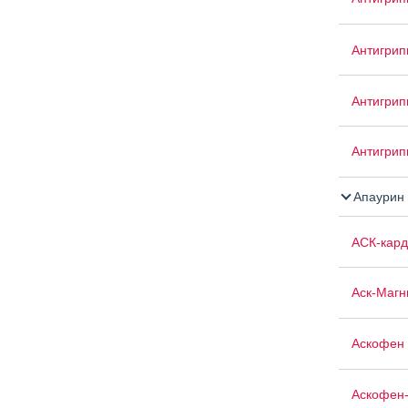
Антигрип
Антигри
Антигри
Апаурин
АСК-кард
Аск-Магн
Аскофен 
Аскофен