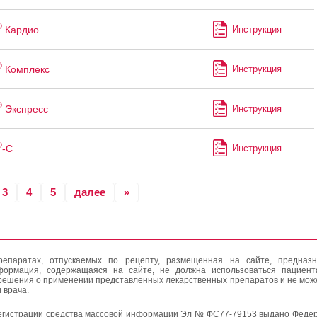
®
Кардио
Инструкция
®
Комплекс
Инструкция
®
Экспресс
Инструкция
®
-С
Инструкция
3
4
5
далее
»
епаратах, отпускаемых по рецепту, размещенная на сайте, предназн
формация, содержащаяся на сайте, не должна использоваться пациен
решения о применении представленных лекарственных препаратов и не мож
 врача.
егистрации средства массовой информации Эл № ФС77-79153 выдано Федер