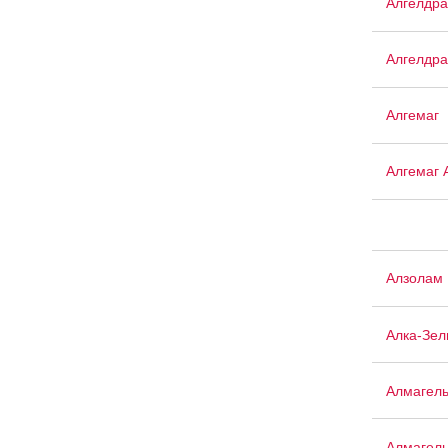
Алгелдра
Алгелдра
Алгемаг
Алгемаг 
Алзолам
Алка-Зел
Алмагел
Алмагел