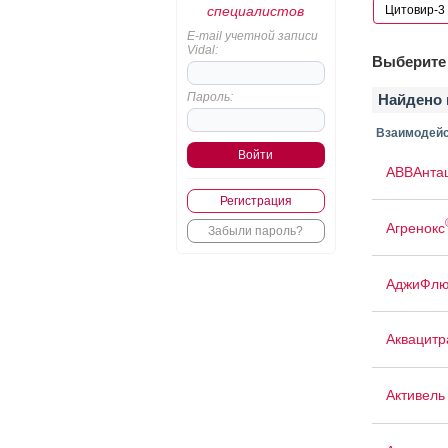
специалистов
E-mail учетной записи
Vidal:
Выберите 
Пароль:
Найдено 
Взаимодейс
АВВАнта
Регистрация
Агренокс
Забыли пароль?
АджиФлю
Аквацит
Активель