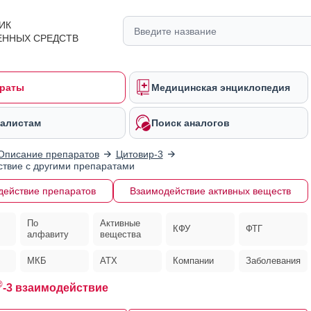
ИК
ЕННЫХ СРЕДСТВ
раты
Медицинская энциклопедия
алистам
Поиск аналогов
Описание препаратов
Цитовир-3
твие с другими препаратами
действие препаратов
Взаимодействие активных веществ
По
Активные
КФУ
ФТГ
алфавиту
вещества
МКБ
АТХ
Компании
Заболевания
®
-3 взаимодействие