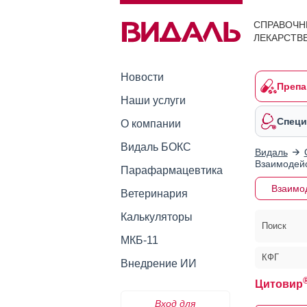
СПРАВОЧН
ЛЕКАРСТВ
Новости
Препа
Наши услуги
Специ
О компании
Видаль БОКС
Видаль
Взаимодейс
Парафармацевтика
Взаимо
Ветеринария
Калькуляторы
Поиск
МКБ-11
КФГ
Внедрение ИИ
Цитовир
Вход для