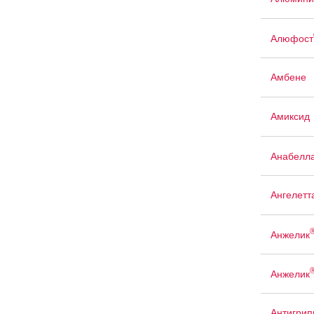
Алюфост
Амбене
Амиксид
Анабелл
Ангелетт
Анжелик
Анжелик
Антигрип