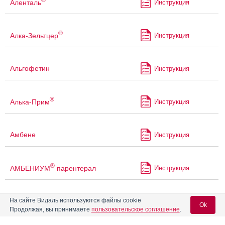
Аленталь
Инструкция
®
Алка-Зельтцер
Инструкция
Альгофетин
Инструкция
®
Алька-Прим
Инструкция
Амбене
Инструкция
®
АМБЕНИУМ
парентерал
Инструкция
®
На сайте Видаль используются файлы cookie
Амдоал
Инструкция
Ok
Продолжая, вы принимаете
пользовательское соглашение
.