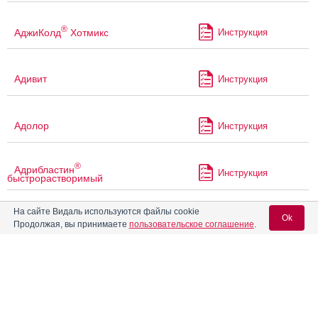
®
АджиКолд
Хотмикс
Инструкция
Адивит
Инструкция
Адолор
Инструкция
®
Адрибластин
Инструкция
быстрорастворимый
На сайте Видаль используются файлы cookie
®
Адрибластин
НоваМедика
Ok
Инструкция
Продолжая, вы принимаете
пользовательское соглашение
.
быстрорастворимый
Аевит
Инструкция
Вход для специалистов
E-mail учетной записи Vidal:
Аевит в капсулах
Инструкция