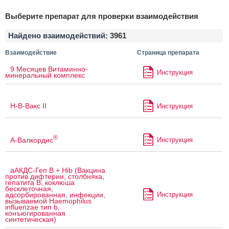
Выберите препарат для проверки взаимодействия
Найдено взаимодействий:
3961
Взаимодействие
Страница препарата
9 Месяцев Витаминно-
Инструкция
минеральный комплекс
H-B-Вакс II
Инструкция
®
А-Валкордис
Инструкция
аАКДС-Геп B + Hib (Вакцина
против дифтерии, столбняка,
гепатита B, коклюша
бесклеточная,
Инструкция
адсорбированная, инфекции,
вызываемой Haemophilus
influenzae тип b,
конъюгированная
синтетическая)