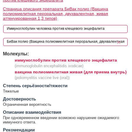
Страница описания препарата БиВак полио (Вакцина
полиомиелитная пероральная, двухвалентная, живая
аттенуированная 1,3 типов)
Молекулы:
иммуноглобулин против клещевого энцефалита
(immunoglobulin encephalitidis ixodicae)
вакцина полиомиелитная живая (для приема внутрь)
(poliomyelitis vaccine live (oral))
Cтепень серьёзности/тяжести
Тяжелые
Достоверность
Ограниченная вероятность
Описание взаимодействия
При одновременном введении возможно нарушение ожидаемого
иммунного ответа.
Рекомендации