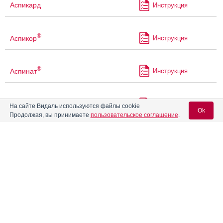
Аспикард
Инструкция
®
Аспикор
Инструкция
®
Аспинат
Инструкция
®
Аспинат
300
Инструкция
На сайте Видаль используются файлы cookie
Ok
Продолжая, вы принимаете
пользовательское соглашение
.
®
Аспинат
Кардио
Инструкция
Вход для специалистов
E-mail учетной записи Vidal:
®
Аспинат
Плюс
Инструкция
Пароль:
®
Аспинат
С
Инструкция