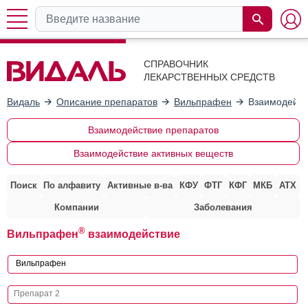
СПРАВОЧНИК
ЛЕКАРСТВЕННЫХ СРЕДСТВ
Видаль
Описание препаратов
Вильпрафен
Взаимодейст
Взаимодействие препаратов
Взаимодействие активных веществ
Поиск
По алфавиту
Активные в-ва
КФУ
ФТГ
КФГ
МКБ
АТХ
Компании
Заболевания
®
Вильпрафен
взаимодействие