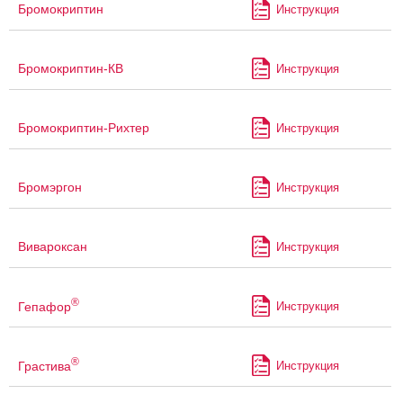
Бромокриптин
Инструкция
Бромокриптин-КВ
Инструкция
Бромокриптин-Рихтер
Инструкция
Бромэргон
Инструкция
Вивароксан
Инструкция
®
Гепафор
Инструкция
®
Грастива
Инструкция