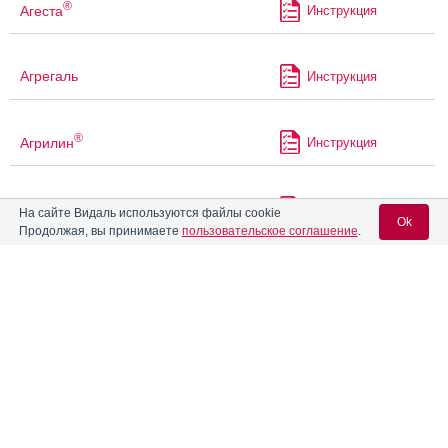
®
Агеста
Инструкция
Агрегаль
Инструкция
®
Агрилин
Инструкция
®
Адалат
Инструкция
На сайте Видаль используются файлы cookie
Ok
Продолжая, вы принимаете
пользовательское соглашение
.
®
Адалат
СЛ
Инструкция
Вход для специалистов
E-mail учетной записи Vidal:
®
Адваграф
Инструкция
Пароль:
Адвил
Инструкция