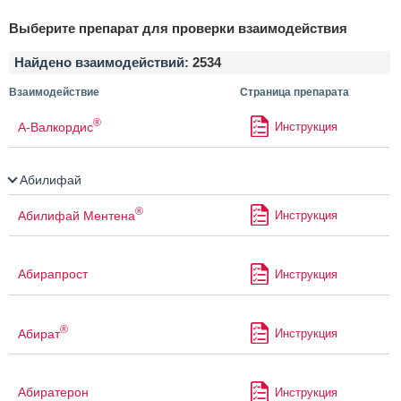
Выберите препарат для проверки взаимодействия
Найдено взаимодействий:
2534
Взаимодействие
Страница препарата
®
А-Валкордис
Инструкция
Абилифай
®
Абилифай Ментена
Инструкция
Абирапрост
Инструкция
®
Абират
Инструкция
Абиратерон
Инструкция