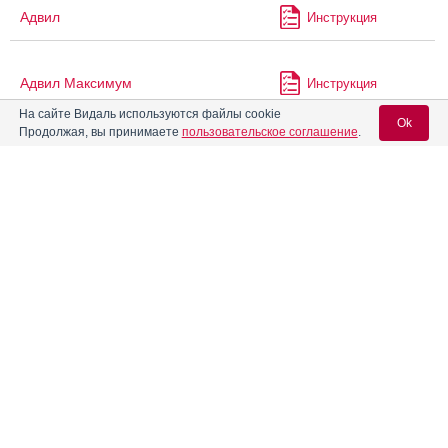
Адвил
Инструкция
Адвил Максимум
Инструкция
На сайте Видаль используются файлы cookie
Ok
Продолжая, вы принимаете
пользовательское соглашение
.
®
Адвил
для детей
Инструкция
Вход для специалистов
®
Адемио
Инструкция
E-mail учетной записи Vidal:
Аденоцин
Инструкция
Пароль:
Адепресс
Инструкция
®
АджиКолд
Инструкция
Регистрация
Забыли пароль?