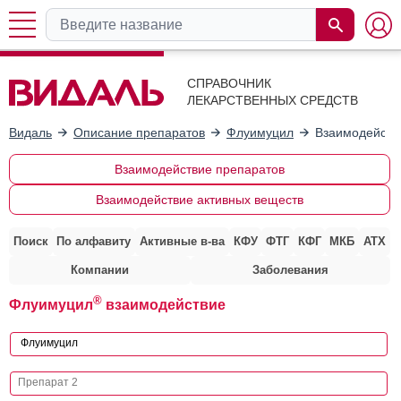
СПРАВОЧНИК
ЛЕКАРСТВЕННЫХ СРЕДСТВ
Видаль
Описание препаратов
Флуимуцил
Взаимодейств
Взаимодействие препаратов
Взаимодействие активных веществ
Поиск
По алфавиту
Активные в-ва
КФУ
ФТГ
КФГ
МКБ
АТХ
Компании
Заболевания
®
Флуимуцил
взаимодействие