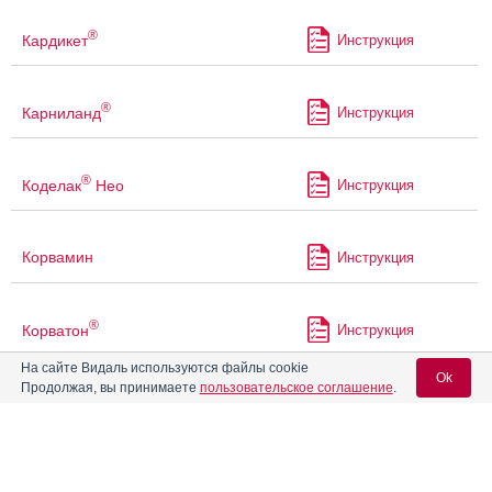
®
Кардикет
Инструкция
®
Карниланд
Инструкция
®
Коделак
Нео
Инструкция
Корвамин
Инструкция
®
Корватон
Инструкция
На сайте Видаль используются файлы cookie
Ok
Продолжая, вы принимаете
пользовательское соглашение
.
Молсидомин-Лекфарм
Инструкция
Вход для специалистов
Молсидомин-СЗ
Инструкция