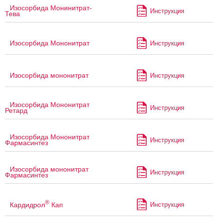
Изосорбида Монинитрат-
Инструкция
Тева
Изосорбида Мононитрат
Инструкция
Изосорбида мононитрат
Инструкция
Изосорбида Мононитрат
Инструкция
Ретард
Изосорбида Мононитрат
Инструкция
Фармасинтез
Изосорбида мононитрат
Инструкция
Фармасинтез
®
Кардидрол
Кап
Инструкция