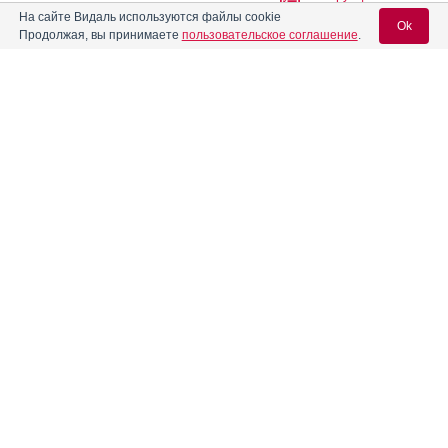
На сайте Видаль используются файлы cookie
Ok
Продолжая, вы принимаете
пользовательское соглашение
.
Азитрал
Инструкция
Вход для специалистов
®
Азитрал Макс
Инструкция
E-mail учетной записи Vidal:
®
Азитрал Мини
Инструкция
Пароль:
®
Азитрокс
Инструкция
Азитромивел
Инструкция
Регистрация
Забыли пароль?
Азитромицин
АЗИТРОМИЦИН АВЕКСИМА
Инструкция