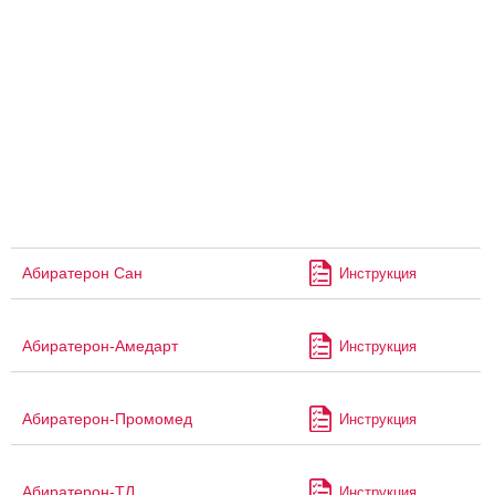
Абиратерон Сан
Инструкция
Абиратерон-Амедарт
Инструкция
Абиратерон-Промомед
Инструкция
Абиратерон-ТЛ
Инструкция