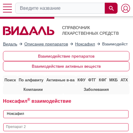
СПРАВОЧНИК
ЛЕКАРСТВЕННЫХ СРЕДСТВ
Видаль
Описание препаратов
Ноксафил
Взаимодействи
Взаимодействие препаратов
Взаимодействие активных веществ
Поиск
По алфавиту
Активные в-ва
КФУ
ФТГ
КФГ
МКБ
АТХ
Компании
Заболевания
®
Ноксафил
взаимодействие