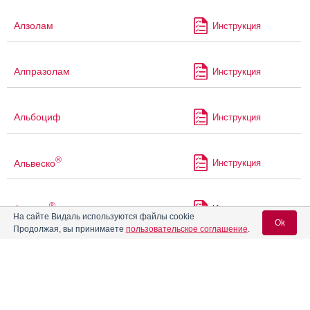
Алзолам
Инструкция
Алпразолам
Инструкция
Альбоциф
Инструкция
®
Альвеско
Инструкция
®
Амарил
Инструкция
На сайте Видаль используются файлы cookie
Ok
Продолжая, вы принимаете
пользовательское соглашение
.
®
Амарил
М
Инструкция
Вход для специалистов
E-mail учетной записи Vidal:
Амбене
Инструкция