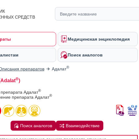
ИК
ЕННЫХ СРЕДСТВ
раты
Медицинская энциклопедия
алистам
Поиск аналогов
®
Описания препаратов
Адалат
®
Adalat
)
®
 препарата Адалат
®
ение препарата Адалат
Поиск аналогов
Взаимодействие