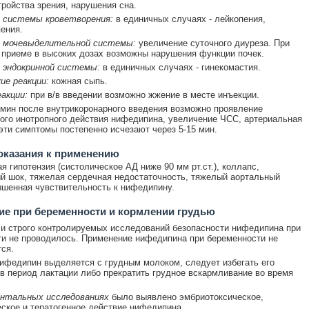
тройства зрения, нарушения сна.
 системы кроветворения:
в единичных случаях - лейкопения,
ения.
 мочевыделительной системы:
увеличение суточного диуреза. При
приеме в высоких дозах возможны нарушения функции почек.
 эндокринной системы:
в единичных случаях - гинекомастия.
ие реакции:
кожная сыпь.
акции:
при в/в введении возможно жжение в месте инъекции.
 мин после внутрикоронарного введения возможно проявление
ого инотропного действия нифедипина, увеличение ЧСС, артериальная
 эти симптомы постепенно исчезают через 5-15 мин.
оказания к применению
я гипотензия (систолическое АД ниже 90 мм рт.ст.), коллапс,
й шок, тяжелая сердечная недостаточность, тяжелый аортальный
ышенная чувствительность к нифедипину.
е при беременности и кормлении грудью
и строго контролируемых исследований безопасности нифедипина при
и не проводилось. Применение нифедипина при беременности не
ся.
ифедипин выделяется с грудным молоком, следует избегать его
в период лактации либо прекратить грудное вскармливание во время
ентальных исследованиях
было выявлено эмбриотоксическое,
ское и тератогенное действие нифедипина.