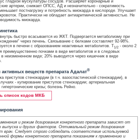
ус гладкой мускулатуры сосудов. Расширяет коронарные и
кие артерии, снижает ОПСС, АД и незначительно - сократимость
меньшает постнагрузку и потребность миокарда в кислороде. Улучшает
кровоток. Практически не обладает антиаритмической активностью. Не
оводимость миокарда.
инетика
внутрь быстро всасывается из ЖКТ. Подвергается метаболизму при
хождении" через печень. Связывание с белками составляет 92-98%.
уется в печени с образованием неактивных метаболитов. T
- около 2
1/2
я преимущественно почками в виде метаболитов и в следовых
 в неизмененном виде; 20% выводится через кишечник в виде
.
®
 активных веществ препарата Адалат
а приступов стенокардии (в т.ч. вазоспастической стенокардии), в
лучаях - купирование приступов стенокардии; артериальная
, гипертонические кризы; болезнь Рейно.
ь список кодов МКБ
зирования
именения и режим дозирования конкретного препарата зависят от
 выпуска и других факторов. Оптимальный режим дозирования
т врач. Следует строго соблюдать соответствие используемой
нной формы конкретного препарата показаниям к применению и