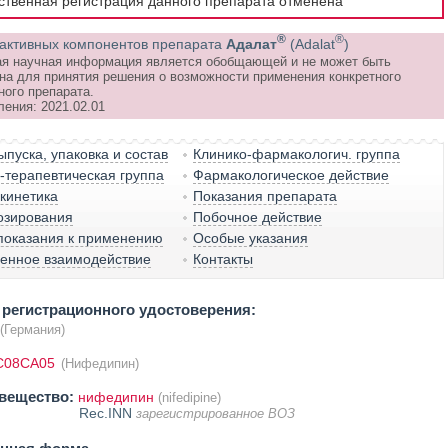
рственная регистрация данного препарата отменена
®
®
активных компонентов препарата
Адалат
(Adalat
)
я научная информация является обобщающей и не может быть
на для принятия решения о возможности применения конкретного
ного препарата.
ления: 2021.02.01
пуска, упаковка и состав
Клинико-фармакологич. группа
терапевтическая группа
Фармакологическое действие
кинетика
Показания препарата
озирования
Побочное действие
показания к применению
Особые указания
венное взаимодействие
Контакты
регистрационного удостоверения:
(Германия)
C08CA05
(Нифедипин)
вещество:
нифедипин
(nifedipine)
Rec.INN
зарегистрированное ВОЗ