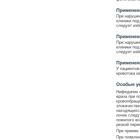
Применен
При нарушен
клиники под
следует изб
Применен
При нарушен
клиники под
следует изб
Применен
У пациентов
кровотока и
Особые у
Нифедипин с
врача при о
кровообраще
злокачестве
находящихся
почек следу
пожилого во
резкой пери
При приеме 
При появлен