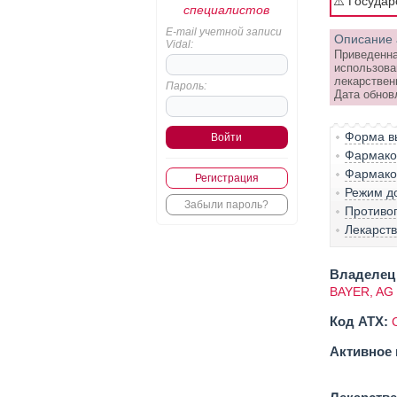
⚠️ Госуда
специалистов
E-mail учетной записи
Описание 
Vidal:
Приведенна
использова
лекарствен
Пароль:
Дата обнов
Форма вы
Фармако-
Фармако
Регистрация
Режим д
Забыли пароль?
Противо
Лекарст
Владелец 
BAYER, AG
Код ATX:
Активное 