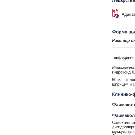
Лекарств
Адала
Форма вып
Раствор д
нифедипин
Вспомогате
гидроксид 0.1
50 мл - фла
шприцем и с
Клинико-ф
Фармако-т
Фармакол
Селективный
дигидропири
мускулатуры