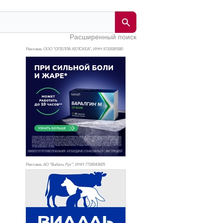
Расширенный поиск
Реклама. ООО "ОПЕЛЛА ХЕЛСКЕА", ИНН 971
0085580
Реклама. АО "Видаль Рус", ИНН 772
8043605