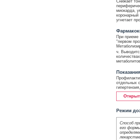
Снижает тон
периферичес
миокарда, у
коронарный 
угнетает пр
Фармакок
При приеме 
"первом про
Метаболизир
ч. Выводитс
количествах
метаболитов
Показания
Профилактик
отдельных с
гипертензия
Открыт
Режим до
Способ пр
его формы
определяе
лекарстве