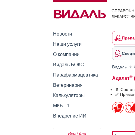
СПРАВОЧН
ЛЕКАРСТВ
Новости
Препа
Наши услуги
Специ
О компании
Видаль БОКС
Видаль
Парафармацевтика
®
Адалат
(
Ветеринария
💊 Состав
✅ Примен
Калькуляторы
МКБ-11
Внедрение ИИ
Вход для