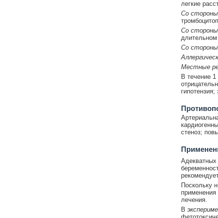
легкие расс
Со стороны
тромбоцитоп
Со стороны
длительном 
Со стороны
Аллергическ
Местные ре
В течение 1
отрицательн
гипотензия;
Противоп
Артериальна
кардиогенны
стеноз; пов
Применени
Адекватных 
беременност
рекомендует
Поскольку н
применения 
лечения.
В
эксперим
фетотоксиче