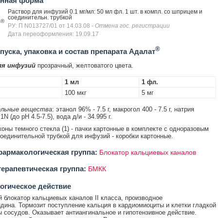
енная форма
Раствор для инфузий 0.1 мг/мл: 50 мл фл. 1 шт. в компл. со шприцем и
соединительн. трубкой
®
т
РУ: П N013727/01 от 14.03.08
- Отмена гос. регистрации
Дата переоформления: 19.09.17
®
уска, упаковка и состав препарата Адалат
ля инфузий
прозрачный, желтоватого цвета.
1 мл
1 фл.
100 мкг
5 мг
льные вещества
: этанол 96% - 7.5 г, макрогол 400 - 7.5 г, натрия
N (до pH 4.5-7.5), вода д/и - 34.995 г.
коны темного стекла (1) - пачки картонные в комплекте с одноразовым
оединительной трубкой для инфузий - коробки картонные.
армакологическая группа:
Блокатор кальциевых каналов
ерапевтическая группа:
БМКК
огическое действие
 блокатор кальциевых каналов II класса, производное
дина. Тормозит поступление кальция в кардиомиоциты и клетки гладкой
 сосудов. Оказывает антиангинальное и гипотензивное действие.