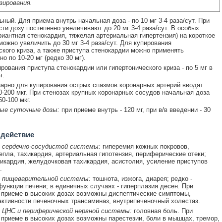
зирования.
ный. Для приема внутрь начальная доза - по 10 мг 3-4 раза/сут. При
ти дозу постепенно увеличивают до 20 мг 3-4 раза/сут. В особых
риантная стенокардия, тяжелая артериальная гипертензия) на короткое
можно увеличить до 30 мг 3-4 раза/сут. Для купирования
ского криза, а также приступа стенокардии можно применять
о по 10-20 мг (редко 30 мг).
ирования приступа стенокардии или гипертонического криза - по 5 мг в
ч.
арно для купирования острых спазмов коронарных артерий вводят
-200 мкг. При стенозах крупных коронарных сосудов начальная доза
0-100 мкг.
ые суточные дозы:
при приеме внутрь - 120 мг, при в/в введении - 30
 действие
 сердечно-сосудистой системы:
гиперемия кожных покровов,
пла, тахикардия, артериальная гипотензия, периферические отеки;
дикардия, желудочковая тахикардия, асистолия, усиление приступов
.
 пищеварительной системы:
тошнота, изжога, диарея; редко -
ункции печени; в единичных случаях - гиперплазия десен. При
приеме в высоких дозах возможны диспептические симптомы,
ктивности печеночных трансаминаз, внутрипеченочный холестаз.
 ЦНС и периферической нервной системы:
головная боль. При
приеме в высоких дозах возможны парестезии, боли в мышцах, тремор,