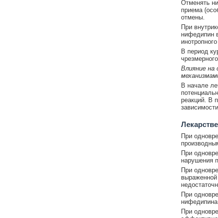
Отменять ни
приема (осо
отмены.
При внутрик
нифедипин в
инотропного
В период ку
чрезмерного
Влияние на
механизмам
В начале ле
потенциальн
реакций. В 
зависимости
Лекарстве
При одновре
производным
При одновр
нарушения п
При одновре
выраженной 
недостаточн
При одновре
нифедипина
При одновре