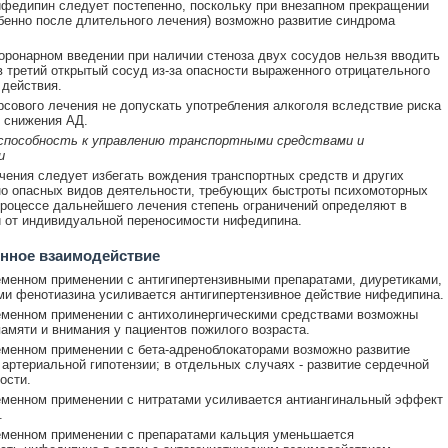
федипин следует постепенно, поскольку при внезапном прекращении
бенно после длительного лечения) возможно развитие синдрома
оронарном введении при наличии стеноза двух сосудов нельзя вводить
 третий открытый сосуд из-за опасности выраженного отрицательного
 действия.
рсового лечения не допускать употребления алкоголя вследствие риска
 снижения АД.
 способность к управлению транспортными средствами и
и
чения следует избегать вождения транспортных средств и других
о опасных видов деятельности, требующих быстроты психомоторных
процессе дальнейшего лечения степень ограничений определяют в
 от индивидуальной переносимости нифедипина.
нное взаимодействие
менном применении с антигипертензивными препаратами, диуретиками,
и фенотиазина усиливается антигипертензивное действие нифедипина.
еменном применении с антихолинергическими средствами возможны
амяти и внимания у пациентов пожилого возраста.
менном применении с бета-адреноблокаторами возможно развитие
артериальной гипотензии; в отдельных случаях - развитие сердечной
ости.
менном применении с нитратами усиливается антиангинальный эффект
.
менном применении с препаратами кальция уменьшается