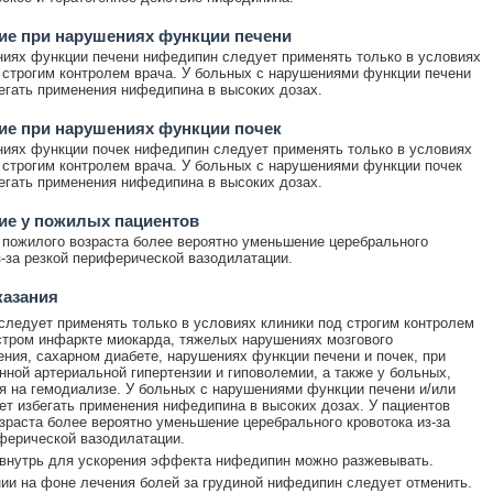
ие при нарушениях функции печени
иях функции печени нифедипин следует применять только в условиях
 строгим контролем врача. У больных с нарушениями функции печени
егать применения нифедипина в высоких дозах.
ие при нарушениях функции почек
иях функции почек нифедипин следует применять только в условиях
 строгим контролем врача. У больных с нарушениями функции почек
егать применения нифедипина в высоких дозах.
ие у пожилых пациентов
 пожилого возраста более вероятно уменьшение церебрального
з-за резкой периферической вазодилатации.
казания
ледует применять только в условиях клиники под строгим контролем
стром инфаркте миокарда, тяжелых нарушениях мозгового
ния, сахарном диабете, нарушениях функции печени и почек, при
нной артериальной гипертензии и гиповолемии, а также у больных,
 на гемодиализе. У больных с нарушениями функции печени и/или
ет избегать применения нифедипина в высоких дозах. У пациентов
зраста более вероятно уменьшение церебрального кровотока из-за
ферической вазодилатации.
внутрь для ускорения эффекта нифедипин можно разжевывать.
ии на фоне лечения болей за грудиной нифедипин следует отменить.