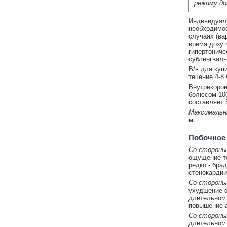
режиму до
Индивидуаль
необходимос
случаях (ва
время дозу 
гипертониче
сублингвальн
В/в для куп
течение 4-8 
Внутрикорон
болюсом 100
составляет 5
Максимальн
мг.
Побочное
Со стороны
ощущение те
редко - бра
стенокардии
Со стороны
ухудшение ф
длительном 
повышение а
Со стороны
длительном 