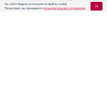
На сайте Видаль используются файлы cookie
Ok
Продолжая, вы принимаете
пользовательское соглашение
.
Иринова
Инструкция
Вход для специалистов
Иринотекан
Инструкция
E-mail учетной записи Vidal:
Иринотекан Медак
Инструкция
Пароль:
Иринотекан Плива-Лахема
Инструкция
Иринотекан-Амедарт
Инструкция
Регистрация
Забыли пароль?
Иринотекан-Дж
Инструкция