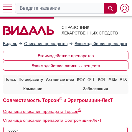
СПРАВОЧНИК
ЛЕКАРСТВЕННЫХ СРЕДСТВ
Видаль
Описание препаратов
Взаимодействие препаратов
Взаимодействие препаратов
Взаимодействие активных веществ
Поиск
По алфавиту
Активные в-ва
КФУ
ФТГ
КФГ
МКБ
АТХ
Компании
Заболевания
®
Совместимость Торсон
и Эритромицин-ЛекТ
®
Страница описания препарата Торсон
Страница описания препарата Эритромицин-ЛекТ