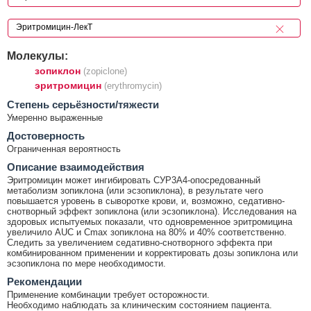
Молекулы:
зопиклон
(zopiclone)
эритромицин
(erythromycin)
Cтепень серьёзности/тяжести
Умеренно выраженные
Достоверность
Ограниченная вероятность
Описание взаимодействия
Эритромицин может ингибировать СУР3А4-опосредованный
метаболизм зопиклона (или эсзопиклона), в результате чего
повышается уровень в сыворотке крови, и, возможно, седативно-
снотворный эффект зопиклона (или эсзопиклона). Исследования на
здоровых испытуемых показали, что одновременное эритромицина
увеличило AUC и Cmax зопиклона на 80% и 40% соответственно.
Следить за увеличением седативно-снотворного эффекта при
комбинированном применении и корректировать дозы зопиклона или
эсзопиклона по мере необходимости.
Рекомендации
Применение комбинации требует осторожности.
Необходимо наблюдать за клиническим состоянием пациента.