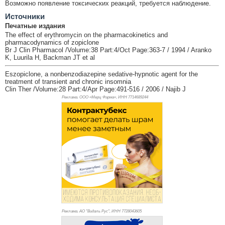
Возможно появление токсических реакций, требуется наблюдение.
Источники
Печатные издания
The effect of erythromycin on the pharmacokinetics and
pharmacodynamics of zopiclone
Br J Clin Pharmacol /Volume:38 Part:4/Oct Page:363-7 / 1994 / Aranko
K, Luurila H, Backman JT et al
Eszopiclone, a nonbenzodiazepine sedative-hypnotic agent for the
treatment of transient and chronic insomnia
Clin Ther /Volume:28 Part:4/Apr Page:491-516 / 2006 / Najib J
Реклама. ООО «Мерц Фарма», ИНН 771
4689244
Реклама. АО "Видаль Рус", ИНН 772
8043605