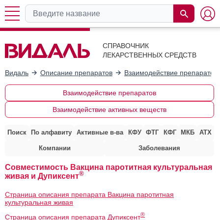
СПРАВОЧНИК
ЛЕКАРСТВЕННЫХ СРЕДСТВ
Видаль
Описание препаратов
Взаимодействие препаратов
Взаимодействие препаратов
Взаимодействие активных веществ
Поиск
По алфавиту
Активные в-ва
КФУ
ФТГ
КФГ
МКБ
АТХ
Компании
Заболевания
Совместимость Вакцина паротитная культуральная
®
живая и Дупиксент
Страница описания препарата Вакцина паротитная
культуральная живая
®
Страница описания препарата Дупиксент