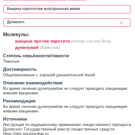
Молекулы:
вакцина против паротита
(mumps vaccine (live))
дупилумаб
(dupilumab)
Cтепень серьёзности/тяжести
Тяжелые
Достоверность
Общепризнанные с хорошей доказательной базой
Описание взаимодействия
Во время лечения дупилумабом не следует проводить вакцинацию
живыми вакцинами.
Рекомендации
Во время лечения дупилумабом не следует проводить вакцинацию
живыми вакцинами.
Источники
Инструкция по медицинскому применению лекарственного препарата
Дупиксент. Государственный реестр лекарственных средств
https://grls.rosminzdrav.ru