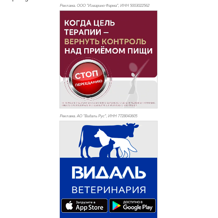
Реклама. ООО "Изварино Фарма", ИНН 500
3022562
Реклама. АО "Видаль Рус", ИНН 772
8043605