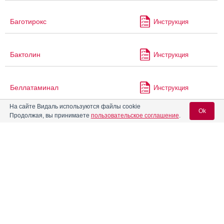
Баготирокс
Инструкция
Бактолин
Инструкция
Беллатаминал
Инструкция
На сайте Видаль используются файлы cookie
Ok
Продолжая, вы принимаете
пользовательское соглашение
.
Биматопрост - Тимолол
Инструкция
Вход для специалистов
Бимикомби Антиглау ЭКО
Инструкция
E-mail учетной записи Vidal:
Бимокко-СЗ
Инструкция
Пароль:
Бимоптик Плюс
Инструкция