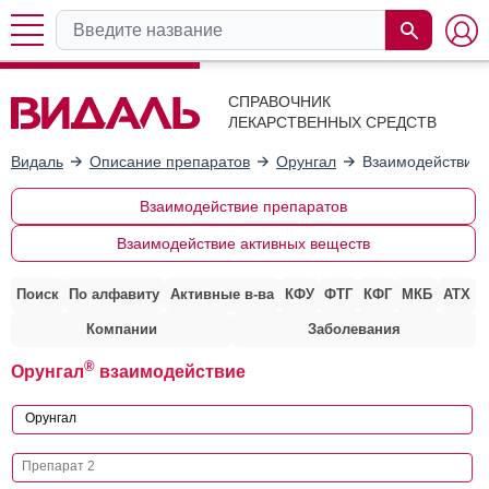
СПРАВОЧНИК
ЛЕКАРСТВЕННЫХ СРЕДСТВ
Видаль
Описание препаратов
Орунгал
Взаимодействие 
Взаимодействие препаратов
Взаимодействие активных веществ
Поиск
По алфавиту
Активные в-ва
КФУ
ФТГ
КФГ
МКБ
АТХ
Компании
Заболевания
®
Орунгал
взаимодействие