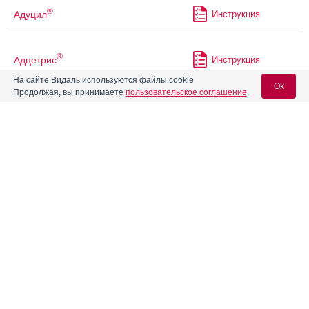
®
Адуцил
Инструкция
®
Адцетрис
Инструкция
На сайте Видаль используются файлы cookie
Ok
Продолжая, вы принимаете
пользовательское соглашение
.
Айклусиг
Инструкция
Вход для специалистов
Айрсупра
Инструкция
E-mail учетной записи Vidal:
Акалабрутиниб-Промомед
Инструкция
Пароль:
Аквацитрамон
Инструкция
®
Акдайна
Инструкция
Регистрация
Забыли пароль?