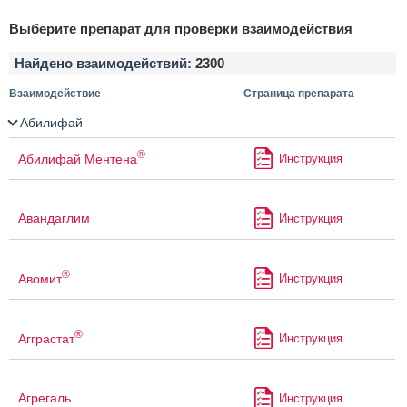
Выберите препарат для проверки взаимодействия
Найдено взаимодействий:
2300
Взаимодействие
Страница препарата
Абилифай
®
Абилифай Ментена
Инструкция
Авандаглим
Инструкция
®
Авомит
Инструкция
®
Агграстат
Инструкция
Агрегаль
Инструкция