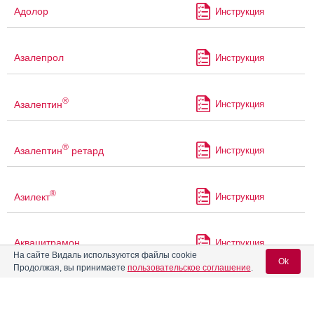
Адолор
Инструкция
Азалепрол
Инструкция
®
Азалептин
Инструкция
®
Азалептин
ретард
Инструкция
®
Азилект
Инструкция
Аквацитрамон
Инструкция
На сайте Видаль используются файлы cookie
Ok
Продолжая, вы принимаете
пользовательское соглашение
.
®
Акинзео
Инструкция