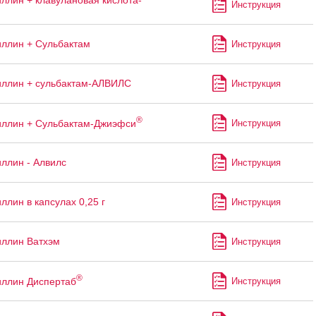
ллин + клавулановая кислота-
Инструкция
ллин + Сульбактам
Инструкция
ллин + сульбактам-АЛВИЛС
Инструкция
®
ллин + Сульбактам-Джиэфси
Инструкция
ллин - Алвилс
Инструкция
ллин в капсулах 0,25 г
Инструкция
ллин Ватхэм
Инструкция
®
ллин Диспертаб
Инструкция