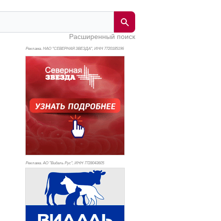
Расширенный поиск
Реклама. НАО "СЕВЕРНАЯ ЗВЕЗДА", ИНН 772
0185196
Реклама. АО "Видаль Рус", ИНН 772
8043605