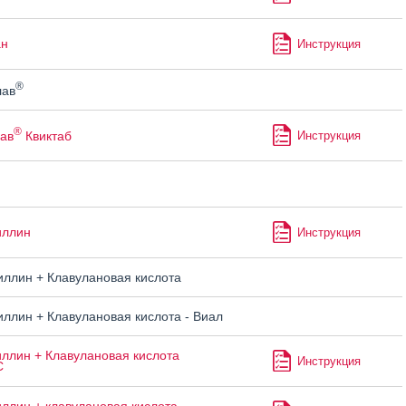
ан
Инструкция
®
лав
®
ав
Квиктаб
Инструкция
иллин
Инструкция
ллин + Клавулановая кислота
ллин + Клавулановая кислота - Виал
ллин + Клавулановая кислота
Инструкция
С