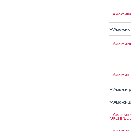
Амоксив
Амоксик
Амоксикл
Амоксиц
Амоксици
Амоксици
Амоксици
ЭКСПРЕС