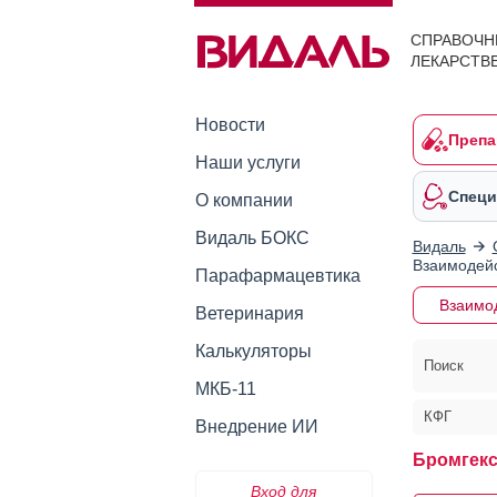
СПРАВОЧН
ЛЕКАРСТВ
Новости
Препа
Наши услуги
Специ
О компании
Видаль БОКС
Видаль
Взаимодейс
Парафармацевтика
Взаимо
Ветеринария
Калькуляторы
Поиск
МКБ-11
КФГ
Внедрение ИИ
Бромгекс
Вход для