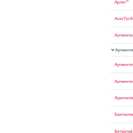
®
Арлет
АскоТусА
Аугмекла
Аугмент
Аугменти
Аугменти
Ауреокла
Бактокла
Бетаклав