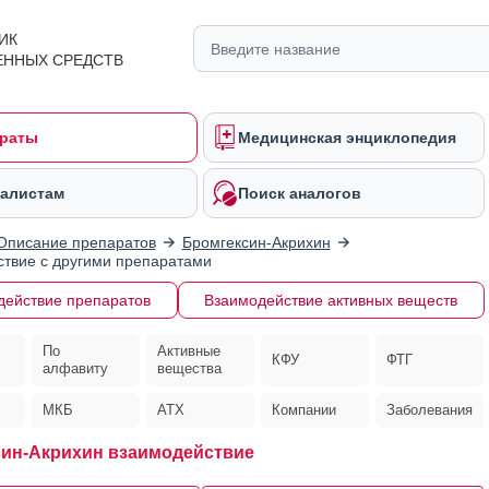
ИК
ЕННЫХ СРЕДСТВ
раты
Медицинская энциклопедия
алистам
Поиск аналогов
Описание препаратов
Бромгексин-Акрихин
твие с другими препаратами
действие препаратов
Взаимодействие активных веществ
По
Активные
КФУ
ФТГ
алфавиту
вещества
МКБ
АТХ
Компании
Заболевания
ин-Акрихин взаимодействие