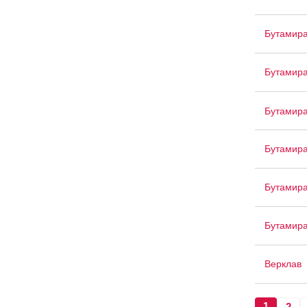
Бутамира
Бутамира
Бутамир
Бутамир
Бутамира
Бутамира
Верклав
1
2