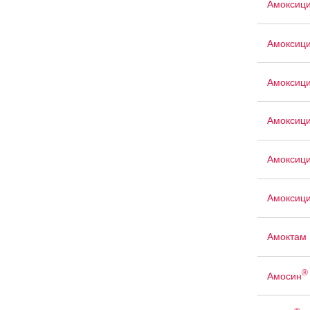
Амоксиц
Амоксици
Амоксици
Амоксиц
Амоксиц
Амоксици
Амоктам
®
Амосин