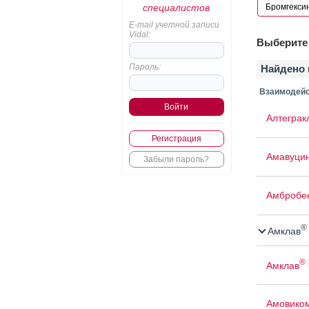
специалистов
E-mail учетной записи
Vidal:
Выберите 
Пароль:
Найдено 
Взаимодейс
Алтеграк
Регистрация
Амавуци
Забыли пароль?
Амбробе
®
Амклав
®
Амклав
Амовико