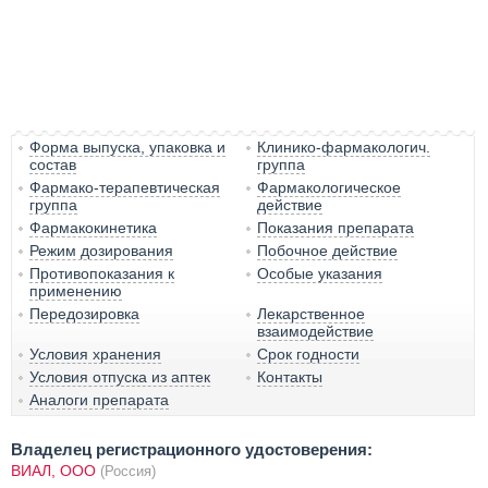
Форма выпуска, упаковка и
Клинико-фармакологич.
состав
группа
Фармако-терапевтическая
Фармакологическое
группа
действие
Фармакокинетика
Показания препарата
Режим дозирования
Побочное действие
Противопоказания к
Особые указания
применению
Передозировка
Лекарственное
взаимодействие
Условия хранения
Срок годности
Условия отпуска из аптек
Контакты
Аналоги препарата
Владелец регистрационного удостоверения:
ВИАЛ, ООО
(Россия)