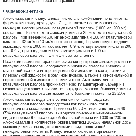
icterohaemorrhagiae, Treponema pallidum.
Фармакокинетика
Амоксициллин и клавулановая кислота в комбинации не влияют на
фармакокинетику друг друга. C
в плазме после болюсной
max
инъекции амоксициллина+клавулановой кислоты (1000 мг+200 мг)
составляет 105 мг/л для амоксициллина и 28 мг/л для клавулановой
кислоты, при введении 500 мг амоксициллина и 100 мг клавулановой
кислоты - 32 мг/л и 10 мг/л соответственно, Период полувыведения
амоксициллина 1000 мг составляет 0.9 ч, клавулановой кислоты 200
мг - 0.9 ч, при введении 500 мг амоксициллина и 100 мг
клавулановой кислоты - 1 ч и 1 ч соответственно.
После в/в введения терапевтические концентрации амоксициллина и
клавулановой кислоты создаются в брюшной полости, жировой и
мышечной тканях и интерстициальной жидкости, в коже, легких и
плевральной жидкости, в желчном пузыре, а также в синовиальной и
перитонеальной жидкостях, желчи и гное. Амоксициллин и
клавулановая кислота проникают через плацентарный барьер и в
низких концентрациях выводятся в грудное молоко. Амоксициллин и
клавулановая кислота связываются с белками плазмы на 13-20%.
Амоксициллин выводится в основном почками, тогда как
клавулановая кислота посредством как почечного, так и
внепочечного механизмов. Примерно 60-70% амоксициллина и 40-
65% клавулановой кислоты выводятся почками в неизмененном
виде в первые 6 ч после одной болюсной инъекции 1000 мг/200 мг.
Амоксициллин в количестве, эквивалентном 10-25% начальной дозы
амоксициллина. выводится почками в виде неактивной
пенициллоевой кислоты. Клавулановая кислота в организме
человека подвергается интенсивному метаболизму и выводится