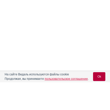
На сайте Видаль используются файлы cookie
Ok
Продолжая, вы принимаете
пользовательское соглашение
.
Содержание
Вход для специалистов
E-mail учетной записи Vidal:
Форма выпуска, упаковка и состав