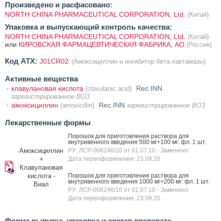
Произведено и расфасовано:
NORTH CHINA PHARMACEUTICAL CORPORATION, Ltd.
(Китай)
Упаковка и выпускающий контроль качества:
NORTH CHINA PHARMACEUTICAL CORPORATION, Ltd.
(Китай)
или
КИРОВСКАЯ ФАРМАЦЕВТИЧЕСКАЯ ФАБРИКА, АО
(Россия)
Код ATX:
J01CR02
(Амоксициллин и ингибитор бета-лактамазы)
Активные вещества
клавулановая кислота
Rec.INN
(clavulanic acid)
зарегистрированное ВОЗ
амоксициллин
Rec.INN
(amoxicillin)
зарегистрированное ВОЗ
Лекарственные формы
Порошок для приготовления раствора для
внутривенного введения 500 мг+100 мг: фл. 1 шт.
Амоксициллин
РУ: ЛСР-006246/10 от 01.07.10
- Заменено
+
Дата переоформления: 23.09.20
Клавулановая
кислота -
Порошок для приготовления раствора для
внутривенного введения 1000 мг+200 мг: фл. 1 шт.
Виал
РУ: ЛСР-006246/10 от 01.07.10
- Заменено
Дата переоформления: 23.09.20
Форма выпуска, упаковка и состав препарата