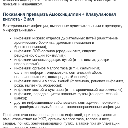
почками и кишечником.
Показания препарата Амоксициллин + Клавулановая
кислота - Виал
Бактериальные инфекции, вызванные чувствительными к препарату
микроорганизмами:
инфекции нижних отделов дыхательных путей (обострение
хронического бронхита, долевая пневмония и
бронхопневмония);
инфекции ЛОР-органов (средний отит, синусит,
рецидивирующий тонзиллит);
инфекции мочевыводящих путей (в т.ч. цистит, уретрит,
пиелонефрит);
инфекции органов малого таза (в т.ч. сальпингит,
сальпингоофорит, эндометрит, септический аборт,
пельвиоперитонит, послеродовый сепсис);
инфекции кожи и мягких тканей (флегмона, раневая инфекция,
рожа, импетиго, абсцессы);
инфекции костей и суставов (в т.ч. хронический остеомиелит);
инфекции, передающиеся половым путем (гонорея, мягкий
шанкр);
другие инфекционные заболевания: септицемия, перитонит,
интраабдоминальный сепсис, послеоперационные инфекции.
Профилактика послеоперационных инфекций, при хирургических
вмешательствах на ЖКТ, органах малого таза, голове и шее,
сердце, почках, желчевыводящих путях, а также при имплантации
искусственных суставов.