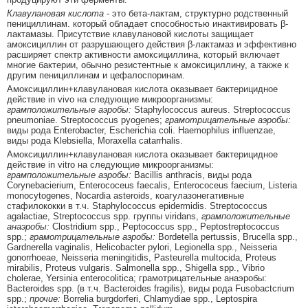
Клавулановая кислота
- это бета-лактам, структурно родственный
пенициллинам. который обладает способностью инактивировать β-
лактамазы. Присутствие клавулановой кислоты защищает
амоксициллин от разрушающего действия β-лактамаз и эффективно
расширяет спектр активности амоксициллина, который включает
многие бактерии, обычно резистентные к амоксициллину, а также к
другим пенициллинам и цефалоспоринам.
Амоксициллин+клавулановая кислота оказывает бактерицидное
действие in vivo на следующие микроорганизмы:
грамположительные аэробы:
Staphylococcus aureus. Streptococcus
pneumoniae. Streptococcus pyogenes;
грамотрицательные аэробы:
виды рода Enterobacter, Escherichia coli. Haemophilus influenzae,
виды рода Klebsiella, Moraxella catarrhalis.
Амоксициллин+клавулановая кислота оказывает бактерицидное
действие in vitro на следующие микроорганизмы:
грамположительные аэробы:
Bacillis anthracis, виды рода
Corynebacierium, Enterococeus faecalis, Enterococeus faecium, Listeria
monocytogenes, Nocardia asteroids, коагулазонегативные
стафилококки в т.ч. Staphylococcus epidermidis. Streptococcus
agalactiae, Streptococcus spp. группы viridans,
грамположительные
анаэробы:
Clostridium spp., Peptococcus spp., Peptostreptococcus
spp.;
грамотрицательные аэробы:
Bordetella pertussis, Brucella spp.,
Gardnerella vaginalis, Helicobacter pylori, Legionella spp., Neisseria
gonorrhoeae, Neisseria meningitidis, Pasteurella multocida, Proteus
mirabilis, Proteus vulgaris. Salmonella spp., Shigella spp., Vibrio
cholerae, Yersinia enterocolitica; грамотрицательные анаэробы:
Bacteroides spp. (в т.ч. Bacteroides fragilis), виды рода Fusobactcrium
spp.;
прочие:
Borrelia burgdorferi, Chlamydiae spp., Leptospira