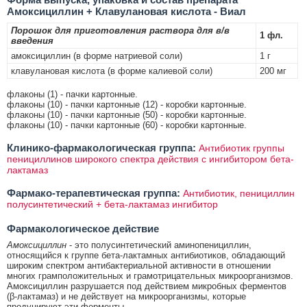
Амоксициллин + Клавулановая кислота - Виал
Порошок для приготовления раствора для в/в
1 фл.
введения
амоксициллин (в форме натриевой соли)
1 г
клавулановая кислота (в форме калиевой соли)
200 мг
флаконы (1) - пачки картонные.
флаконы (10) - пачки картонные (12) - коробки картонные.
флаконы (10) - пачки картонные (50) - коробки картонные.
флаконы (10) - пачки картонные (60) - коробки картонные.
Клинико-фармакологическая группа:
Антибиотик группы
пенициллинов широкого спектра действия с ингибитором бета-
лактамаз
Фармако-терапевтическая группа:
Антибиотик, пенициллин
полусинтетический + бета-лактамаз ингибитор
Фармакологическое действие
Амоксициллин
- это полусинтетический аминопенициллин,
относящийся к группе бета-лактамных антибиотиков, обладающий
широким спектром антибактериальной активности в отношении
многих грамположительных и грамотрицательных микроорганизмов.
Амоксициллин разрушается под действием микробных ферментов
(β-лактамаз) и не действует на микроорганизмы, которые
продуцируют эти ферменты.