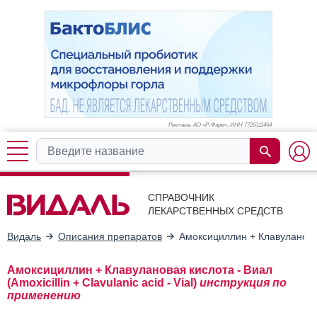
Реклама. АО «Р-Фарм», ИНН 772
6311464
СПРАВОЧНИК
ЛЕКАРСТВЕННЫХ СРЕДСТВ
Видаль
Описания препаратов
Амоксициллин + Клавуланова
Амоксициллин + Клавулановая кислота - Виал
(Amoxicillin + Clavulanic acid - Vial)
инструкция по
применению