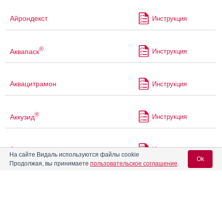
Айрондекст
Инструкция
®
Аквапаск
Инструкция
Аквацитрамон
Инструкция
®
Аккузид
Инструкция
Акриварио
Инструкция
На сайте Видаль используются файлы cookie
Ok
Продолжая, вы принимаете
пользовательское соглашение
.
Акрикселан
Инструкция
Вход для специалистов
E-mail учетной записи Vidal:
®
Акрипамид
Инструкция