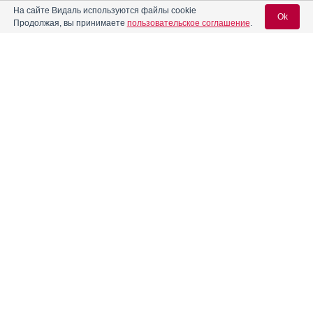
На сайте Видаль используются файлы cookie
Ok
Продолжая, вы принимаете
пользовательское соглашение
.
®
Ангиозил
ретард
Инструкция
Вход для специалистов
Ангитал
Инструкция
E-mail учетной записи Vidal:
АнГрикапс максима
Инструкция
Пароль:
Антигриппин
Инструкция
Антигриппин Аптекарский
Инструкция
Регистрация
Забыли пароль?
®
Антигриппин-Анви
Инструкция