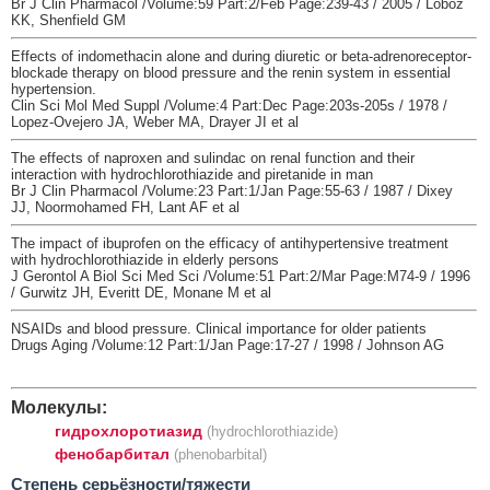
Br J Clin Pharmacol /Volume:59 Part:2/Feb Page:239-43 / 2005 / Loboz
KK, Shenfield GM
Effects of indomethacin alone and during diuretic or beta-adrenoreceptor-
blockade therapy on blood pressure and the renin system in essential
hypertension.
Clin Sci Mol Med Suppl /Volume:4 Part:Dec Page:203s-205s / 1978 /
Lopez-Ovejero JA, Weber MA, Drayer JI et al
The effects of naproxen and sulindac on renal function and their
interaction with hydrochlorothiazide and piretanide in man
Br J Clin Pharmacol /Volume:23 Part:1/Jan Page:55-63 / 1987 / Dixey
JJ, Noormohamed FH, Lant AF et al
The impact of ibuprofen on the efficacy of antihypertensive treatment
with hydrochlorothiazide in elderly persons
J Gerontol A Biol Sci Med Sci /Volume:51 Part:2/Mar Page:M74-9 / 1996
/ Gurwitz JH, Everitt DE, Monane M et al
NSAIDs and blood pressure. Clinical importance for older patients
Drugs Aging /Volume:12 Part:1/Jan Page:17-27 / 1998 / Johnson AG
Молекулы:
гидрохлоротиазид
(hydrochlorothiazide)
фенобарбитал
(phenobarbital)
Cтепень серьёзности/тяжести