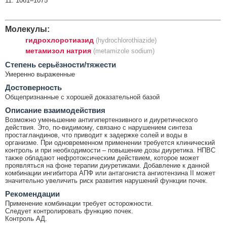
11: 1061–1075
Молекулы:
гидрохлоротиазид
(hydrochlorothiazide)
метамизол натрия
(metamizole sodium)
Cтепень серьёзности/тяжести
Умеренно выраженные
Достоверность
Общепризнанные с хорошей доказательной базой
Описание взаимодействия
Возможно уменьшение антигипертензивного и диуретического
действия. Это, по-видимому, связано с нарушением синтеза
простагландинов, что приводит к задержке солей и воды в
организме. При одновременном применении требуется клинический
контроль и при необходимости – повышение дозы диуретика. НПВС
также обладают нефротоксическим действием, которое может
проявляться на фоне терапии диуретиками. Добавление к данной
комбинации ингибитора АПФ или антагониста ангиотензина II может
значительно увеличить риск развития нарушений функции почек.
Рекомендации
Применение комбинации требует осторожности.
Следует контролировать функцию почек.
Контроль АД.