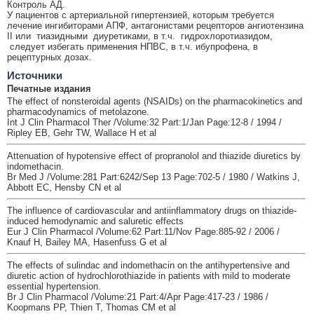
Контроль АД.
У пациентов с артериальной гипертензией, которым требуется
лечение ингибиторами АПФ, антагонистами рецепторов ангиотензина
II или тиазидными диуретиками, в т.ч. гидрохлоротиазидом,
следует избегать применения НПВС, в т.ч. ибупрофена, в
рецептурных дозах.
Источники
Печатные издания
The effect of nonsteroidal agents (NSAIDs) on the pharmacokinetics and
pharmacodynamics of metolazone.
Int J Clin Pharmacol Ther /Volume:32 Part:1/Jan Page:12-8 / 1994 /
Ripley EB, Gehr TW, Wallace H et al
Attenuation of hypotensive effect of propranolol and thiazide diuretics by
indomethacin.
Br Med J /Volume:281 Part:6242/Sep 13 Page:702-5 / 1980 / Watkins J,
Abbott EC, Hensby CN et al
The influence of cardiovascular and antiinflammatory drugs on thiazide-
induced hemodynamic and saluretic effects
Eur J Clin Pharmacol /Volume:62 Part:11/Nov Page:885-92 / 2006 /
Knauf H, Bailey MA, Hasenfuss G et al
The effects of sulindac and indomethacin on the antihypertensive and
diuretic action of hydrochlorothiazide in patients with mild to moderate
essential hypertension.
Br J Clin Pharmacol /Volume:21 Part:4/Apr Page:417-23 / 1986 /
Koopmans PP, Thien T, Thomas CM et al