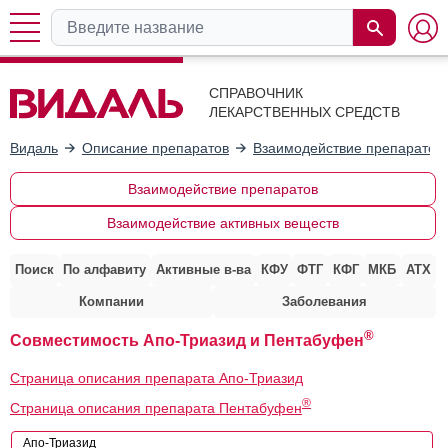
СПРАВОЧНИК
ЛЕКАРСТВЕННЫХ СРЕДСТВ
Видаль
Описание препаратов
Взаимодействие препаратов
Взаимодействие препаратов
Взаимодействие активных веществ
Поиск
По алфавиту
Активные в-ва
КФУ
ФТГ
КФГ
МКБ
АТХ
Компании
Заболевания
®
Совместимость Апо-Триазид и Пентабуфен
Страница описания препарата Апо-Триазид
®
Страница описания препарата Пентабуфен