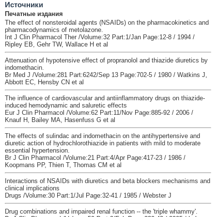
Источники
Печатные издания
The effect of nonsteroidal agents (NSAIDs) on the pharmacokinetics and
pharmacodynamics of metolazone.
Int J Clin Pharmacol Ther /Volume:32 Part:1/Jan Page:12-8 / 1994 /
Ripley EB, Gehr TW, Wallace H et al
Attenuation of hypotensive effect of propranolol and thiazide diuretics by
indomethacin.
Br Med J /Volume:281 Part:6242/Sep 13 Page:702-5 / 1980 / Watkins J,
Abbott EC, Hensby CN et al
The influence of cardiovascular and antiinflammatory drugs on thiazide-
induced hemodynamic and saluretic effects
Eur J Clin Pharmacol /Volume:62 Part:11/Nov Page:885-92 / 2006 /
Knauf H, Bailey MA, Hasenfuss G et al
The effects of sulindac and indomethacin on the antihypertensive and
diuretic action of hydrochlorothiazide in patients with mild to moderate
essential hypertension.
Br J Clin Pharmacol /Volume:21 Part:4/Apr Page:417-23 / 1986 /
Koopmans PP, Thien T, Thomas CM et al
Interactions of NSAIDs with diuretics and beta blockers mechanisms and
clinical implications
Drugs /Volume:30 Part:1/Jul Page:32-41 / 1985 / Webster J
Drug combinations and impaired renal function -- the 'triple whammy'.