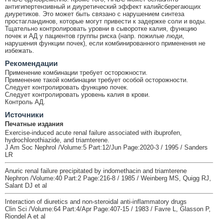
антигипертензивный и диуретический эффект калийсберегающих
диуретиков. Это может быть связано с нарушением синтеза
простагландинов, которые могут привести к задержке соли и воды.
Тщательно контролировать уровни в сыворотке калия, функцию
почек и АД у пациентов группы риска (напр. пожилые люди,
нарушения функции почек), если комбинированного применения не
избежать.
Рекомендации
Применение комбинации требует осторожности.
Применение такой комбинации требует особой осторожности.
Следует контролировать функцию почек.
Следует контролировать уровень калия в крови.
Контроль АД.
Источники
Печатные издания
Exercise-induced acute renal failure associated with ibuprofen,
hydrochlorothiazide, and triamterene.
J Am Soc Nephrol /Volume:5 Part:12/Jun Page:2020-3 / 1995 / Sanders
LR
Anuric renal failure precipitated by indomethacin and triamterene
Nephron /Volume:40 Part:2 Page:216-8 / 1985 / Weinberg MS, Quigg RJ,
Salant DJ et al
Interaction of diuretics and non-steroidal anti-inflammatory drugs
Clin Sci /Volume:64 Part:4/Apr Page:407-15 / 1983 / Favre L, Glasson P,
Riondel A et al