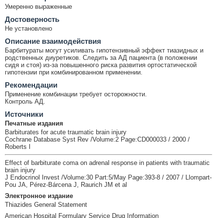
Умеренно выраженные
Достоверность
Не установлено
Описание взаимодействия
Барбитураты могут усиливать гипотензивный эффект тиазидных и
родственных диуретиков. Следить за АД пациента (в положении
сидя и стоя) из-за повышенного риска развития ортостатической
гипотензии при комбинированном применении.
Рекомендации
Применение комбинации требует осторожности.
Контроль АД.
Источники
Печатные издания
Barbiturates for acute traumatic brain injury
Cochrane Database Syst Rev /Volume:2 Page:CD000033 / 2000 /
Roberts I
Effect of barbiturate coma on adrenal response in patients with traumatic
brain injury
J Endocrinol Invest /Volume:30 Part:5/May Page:393-8 / 2007 / Llompart-
Pou JA, Pérez-Bárcena J, Raurich JM et al
Электронное издание
Thiazides General Statement
American Hospital Formulary Service Drug Information