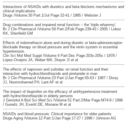
Interactions of NSAIDs with diuretics and beta blockers mechanisms and
clinical implications
Drugs /Volume:30 Part:1/Jul Page:32-41 / 1985 / Webster J
Drug combinations and impaired renal function -- the 'triple whammy'.
Br J Clin Pharmacol /Volume:59 Part:2/Feb Page:239-43 / 2005 / Loboz
KK, Shenfield GM
Effects of indomethacin alone and during diuretic or beta-adrenoreceptor-
blockade therapy on blood pressure and the renin system in essential
hypertension.
Clin Sci Mol Med Suppl /Volume:4 Part:Dec Page:203s-205s / 1978 /
Lopez-Ovejero JA, Weber MA, Drayer JI et al
The effects of naproxen and sulindac on renal function and their
interaction with hydrochlorothiazide and piretanide in man
Br J Clin Pharmacol /Volume:23 Part:1/Jan Page:55-63 / 1987 / Dixey
JJ, Noormohamed FH, Lant AF et al
The impact of ibuprofen on the efficacy of antihypertensive treatment
with hydrochlorothiazide in elderly persons
J Gerontol A Biol Sci Med Sci /Volume:51 Part:2/Mar Page:M74-9 / 1996
/ Gurwitz JH, Everitt DE, Monane M et al
NSAIDs and blood pressure. Clinical importance for older patients
Drugs Aging /Volume:12 Part:1/Jan Page:17-27 / 1998 / Johnson AG