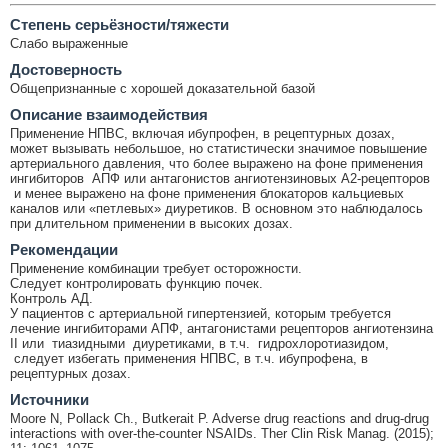
Cтепень серьёзности/тяжести
Слабо выраженные
Достоверность
Общепризнанные с хорошей доказательной базой
Описание взаимодействия
Применение НПВС, включая ибупрофен, в рецептурных дозах,
может вызывать небольшое, но статистически значимое повышение
артериального давления, что более выражено на фоне применения
ингибиторов АПФ или антагонистов ангиотензиновых А2-рецепторов
и менее выражено на фоне применения блокаторов кальциевых
каналов или «петлевых» диуретиков. В основном это наблюдалось
при длительном применении в высоких дозах.
Рекомендации
Применение комбинации требует осторожности.
Следует контролировать функцию почек.
Контроль АД.
У пациентов с артериальной гипертензией, которым требуется
лечение ингибиторами АПФ, антагонистами рецепторов ангиотензина
II или тиазидными диуретиками, в т.ч. гидрохлоротиазидом,
следует избегать применения НПВС, в т.ч. ибупрофена, в
рецептурных дозах.
Источники
Moore N, Pollack Ch., Butkerait P. Adverse drug reactions and drug-drug
interactions with over-the-counter NSAIDs. Ther Clin Risk Manag. (2015);