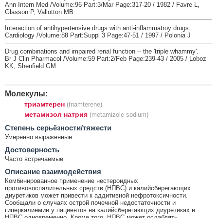
Ann Intern Med /Volume:96 Part:3/Mar Page:317-20 / 1982 / Favre L,
Glasson P, Vallotton MB
Interaction of antihypertensive drugs with anti-inflammatroy drugs.
Cardiology /Volume:88 Part:Suppl 3 Page:47-51 / 1997 / Polonia J
Drug combinations and impaired renal function -- the 'triple whammy'.
Br J Clin Pharmacol /Volume:59 Part:2/Feb Page:239-43 / 2005 / Loboz
KK, Shenfield GM
Молекулы:
триамтерен
(triamterene)
метамизол натрия
(metamizole sodium)
Cтепень серьёзности/тяжести
Умеренно выраженные
Достоверность
Часто встречаемые
Описание взаимодействия
Комбинированное применение нестероидных
противовоспалительных средств (НПВС) и калийсберегающих
диуретиков может привести к аддитивной нефротоксичности.
Сообщали о случаях острой почечной недостаточности и
гиперкалиемии у пациентов на калийсберегающих диуретиках и
НПВС одновременно. Кроме того, НПВС может ослаблять