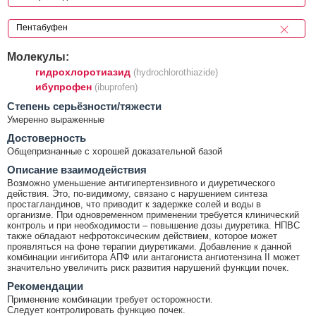
Молекулы:
гидрохлоротиазид
(hydrochlorothiazide)
ибупрофен
(ibuprofen)
Cтепень серьёзности/тяжести
Умеренно выраженные
Достоверность
Общепризнанные с хорошей доказательной базой
Описание взаимодействия
Возможно уменьшение антигипертензивного и диуретического
действия. Это, по-видимому, связано с нарушением синтеза
простагландинов, что приводит к задержке солей и воды в
организме. При одновременном применении требуется клинический
контроль и при необходимости – повышение дозы диуретика. НПВС
также обладают нефротоксическим действием, которое может
проявляться на фоне терапии диуретиками. Добавление к данной
комбинации ингибитора АПФ или антагониста ангиотензина II может
значительно увеличить риск развития нарушений функции почек.
Рекомендации
Применение комбинации требует осторожности.
Следует контролировать функцию почек.