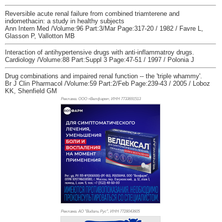
Reversible acute renal failure from combined triamterene and
indomethacin: a study in healthy subjects
Ann Intern Med /Volume:96 Part:3/Mar Page:317-20 / 1982 / Favre L,
Glasson P, Vallotton MB
Interaction of antihypertensive drugs with anti-inflammatroy drugs.
Cardiology /Volume:88 Part:Suppl 3 Page:47-51 / 1997 / Polonia J
Drug combinations and impaired renal function -- the 'triple whammy'.
Br J Clin Pharmacol /Volume:59 Part:2/Feb Page:239-43 / 2005 / Loboz
KK, Shenfield GM
Реклама. ООО «Велфарм», ИНН 773
3691513
Реклама. АО "Видаль Рус", ИНН 772
8043605