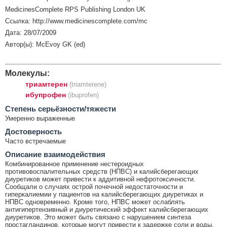
MedicinesComplete RPS Publishing London UK
Ссылка: http://www.medicinescomplete.com/mc
Дата: 28/07/2009
Автор(ы): McEvoy GK (ed)
Молекулы:
триамтерен
(triamterene)
ибупрофен
(ibuprofen)
Cтепень серьёзности/тяжести
Умеренно выраженные
Достоверность
Часто встречаемые
Описание взаимодействия
Комбинированное применение нестероидных
противовоспалительных средств (НПВС) и калийсберегающих
диуретиков может привести к аддитивной нефротоксичности.
Сообщали о случаях острой почечной недостаточности и
гиперкалиемии у пациентов на калийсберегающих диуретиках и
НПВС одновременно. Кроме того, НПВС может ослаблять
антигипертензивный и диуретический эффект калийсберегающих
диуретиков. Это может быть связано с нарушением синтеза
простагландинов, которые могут привести к задержке соли и воды.