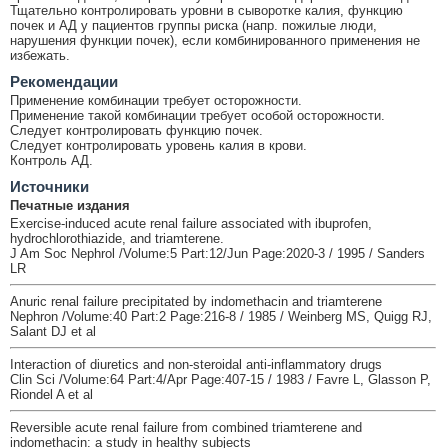
Тщательно контролировать уровни в сыворотке калия, функцию
почек и АД у пациентов группы риска (напр. пожилые люди,
нарушения функции почек), если комбинированного применения не
избежать.
Рекомендации
Применение комбинации требует осторожности.
Применение такой комбинации требует особой осторожности.
Следует контролировать функцию почек.
Следует контролировать уровень калия в крови.
Контроль АД.
Источники
Печатные издания
Exercise-induced acute renal failure associated with ibuprofen,
hydrochlorothiazide, and triamterene.
J Am Soc Nephrol /Volume:5 Part:12/Jun Page:2020-3 / 1995 / Sanders
LR
Anuric renal failure precipitated by indomethacin and triamterene
Nephron /Volume:40 Part:2 Page:216-8 / 1985 / Weinberg MS, Quigg RJ,
Salant DJ et al
Interaction of diuretics and non-steroidal anti-inflammatory drugs
Clin Sci /Volume:64 Part:4/Apr Page:407-15 / 1983 / Favre L, Glasson P,
Riondel A et al
Reversible acute renal failure from combined triamterene and
indomethacin: a study in healthy subjects