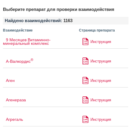
Выберите препарат для проверки взаимодействия
Найдено взаимодействий:
1163
Взаимодействие
Страница препарата
9 Месяцев Витаминно-
Инструкция
минеральный комплекс
®
А-Валкордис
Инструкция
Аген
Инструкция
Агенераза
Инструкция
Агрегаль
Инструкция