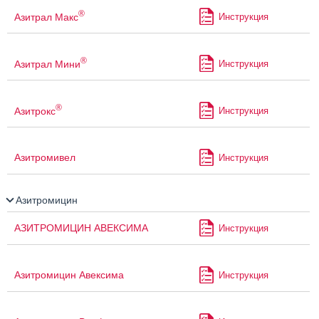
®
Азитрал Макс
Инструкция
®
Азитрал Мини
Инструкция
®
Азитрокс
Инструкция
Азитромивел
Инструкция
Азитромицин
АЗИТРОМИЦИН АВЕКСИМА
Инструкция
Азитромицин Авексима
Инструкция