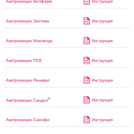
Азитромицин Велфарм
Инструкция
Азитромицин Зентива
Инструкция
Азитромицин Маклеодз
Инструкция
Азитромицин ПСК
Инструкция
Азитромицин Реневал
Инструкция
®
Азитромицин Сандоз
Инструкция
Азитромицин Санофи
Инструкция