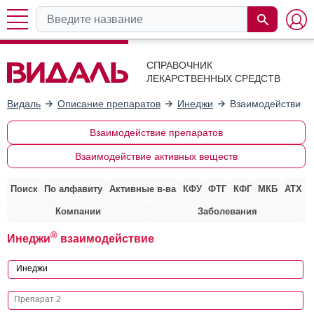
СПРАВОЧНИК
ЛЕКАРСТВЕННЫХ СРЕДСТВ
Видаль
Описание препаратов
Инеджи
Взаимодействие с
Взаимодействие препаратов
Взаимодействие активных веществ
Поиск
По алфавиту
Активные в-ва
КФУ
ФТГ
КФГ
МКБ
АТХ
Компании
Заболевания
®
Инеджи
взаимодействие