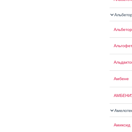
Альбето
Альбетор
Альгофе
Альдакто
Амбене
АМБЕНИ
Амелоте
Амиксид