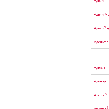
Адвил
Адвил М
®
Адвил
д
Адельфа
Адивит
Адолор
®
Азарга
®
Аккузид