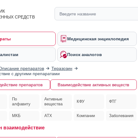
ИК
ЕННЫХ СРЕДСТВ
раты
Медицинская энциклопедия
алистам
Поиск аналогов
Описание препаратов
Теразозин
твие с другими препаратами
действие препаратов
Взаимодействие активных веществ
По
Активные
КФУ
ФТГ
алфавиту
вещества
МКБ
АТХ
Компании
Заболевания
н взаимодействие