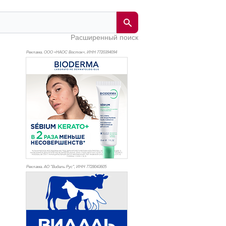
Расширенный поиск
Реклама. ООО «НАОС Восток», ИНН 772
0394094
Реклама. АО "Видаль Рус", ИНН 772
8043605