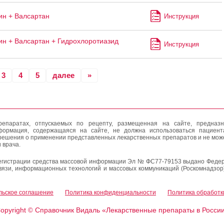
н + Валсартан
Инструкция
н + Валсартан + Гидрохлоротиазид
Инструкция
3
4
5
далее
»
епаратах, отпускаемых по рецепту, размещенная на сайте, предназн
формация, содержащаяся на сайте, не должна использоваться пациен
решения о применении представленных лекарственных препаратов и не мож
 врача.
егистрации средства массовой информации Эл № ФС77-79153 выдано Федер
вязи, информационных технологий и массовых коммуникаций (Роскомнадзор
льское соглашение
Политика конфиденциальности
Политика обработк
opyright
Справочник Видаль «Лекарственные препараты в Росси
©