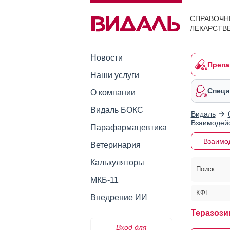
СПРАВОЧН
ЛЕКАРСТВ
Новости
Препа
Наши услуги
Специ
О компании
Видаль БОКС
Видаль
Взаимодейс
Парафармацевтика
Взаимо
Ветеринария
Калькуляторы
Поиск
МКБ-11
КФГ
Внедрение ИИ
Теразози
Вход для