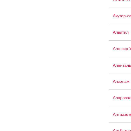
Акутер-с
Алвитил
Алгезир 
Аленталь
Алзолам
Алпразо
Алтиазе
Альбатен