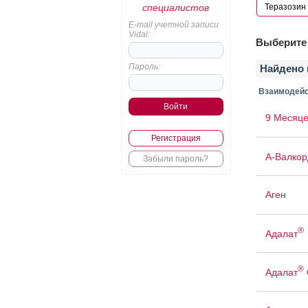
специалистов
E-mail учетной записи
Vidal:
Выберите 
Пароль:
Найдено 
Взаимодейс
9 Месяце
Регистрация
А-Валкор
Забыли пароль?
Аген
®
Адалат
®
Адалат