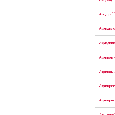
®
Аккупро
Акридил
Акридип
Акрипам
Акрипам
Акрипрес
Акрипрес
Актитенз