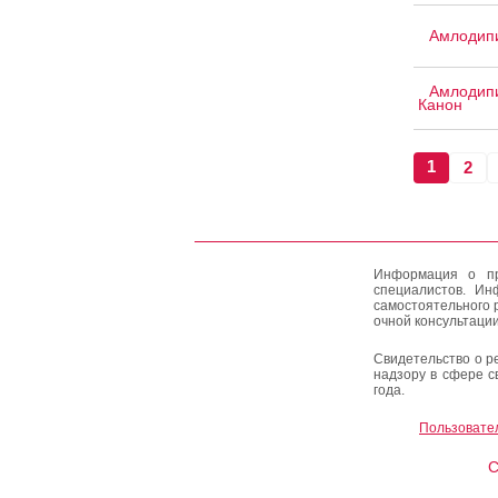
Амлодипи
Амлодипи
Канон
1
2
Информация о пр
специалистов. Ин
самостоятельного 
очной консультации
Свидетельство о р
надзору в сфере с
года.
Пользовате
C