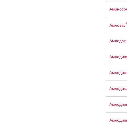
Аминосо
Амловас
Амлодак
Амлодив
Амлодиг
Амлодик
Амлодип
Амлодипи