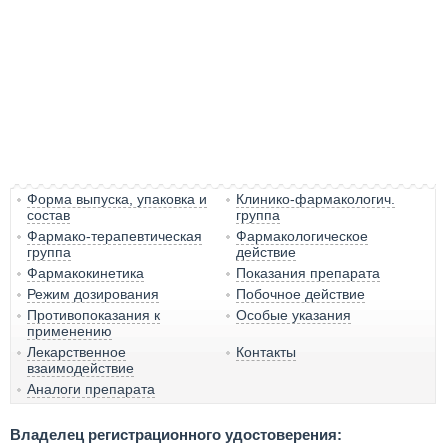
Форма выпуска, упаковка и
Клинико-фармакологич.
состав
группа
Фармако-терапевтическая
Фармакологическое
группа
действие
Фармакокинетика
Показания препарата
Режим дозирования
Побочное действие
Противопоказания к
Особые указания
применению
Лекарственное
Контакты
взаимодействие
Аналоги препарата
Владелец регистрационного удостоверения: