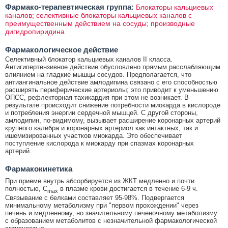
Фармако-терапевтическая группа:
Блокаторы кальциевых
каналов; селективные блокаторы кальциевых каналов с
преимущественным действием на сосуды; производные
дигидропиридина
Фармакологическое действие
Селективный блокатор кальциевых каналов II класса.
Антигипертензивное действие обусловлено прямым расслабляющим
влиянием на гладкие мышцы сосудов. Предполагается, что
антиангинальное действие амлодипина связано с его способностью
расширять периферические артериолы; это приводит к уменьшению
ОПСС, рефлекторная тахикардия при этом не возникает. В
результате происходит снижение потребности миокарда в кислороде
и потребления энергии сердечной мышцей. С другой стороны,
амлодипин, по-видимому, вызывает расширение коронарных артерий
крупного калибра и коронарных артериол как интактных, так и
ишемизированных участков миокарда. Это обеспечивает
поступление кислорода к миокарду при спазмах коронарных
артерий.
Фармакокинетика
При приеме внутрь абсорбируется из ЖКТ медленно и почти
полностью, C
в плазме крови достигается в течение 6-9 ч.
max
Связывание с белками составляет 95-98%. Подвергается
минимальному метаболизму при "первом прохождении" через
печень и медленному, но значительному печеночному метаболизму
с образованием метаболитов с незначительной фармакологической