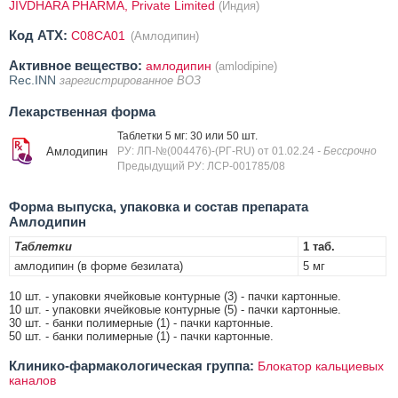
JIVDHARA PHARMA, Private Limited
(Индия)
Код ATX:
C08CA01
(Амлодипин)
Активное вещество:
амлодипин
(amlodipine)
Rec.INN
зарегистрированное ВОЗ
Лекарственная форма
Таблетки 5 мг: 30 или 50 шт.
Амлодипин
РУ: ЛП-№(004476)-(РГ-RU) от 01.02.24
- Бессрочно
Предыдущий РУ: ЛСР-001785/08
Форма выпуска, упаковка и состав препарата
Амлодипин
Таблетки
1 таб.
амлодипин (в форме безилата)
5 мг
10 шт. - упаковки ячейковые контурные (3) - пачки картонные.
10 шт. - упаковки ячейковые контурные (5) - пачки картонные.
30 шт. - банки полимерные (1) - пачки картонные.
50 шт. - банки полимерные (1) - пачки картонные.
Клинико-фармакологическая группа:
Блокатор кальциевых
каналов