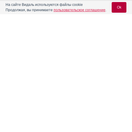
На сайте Видаль используются файлы cookie
Ok
Продолжая, вы принимаете
пользовательское соглашение
.
Содержание
Вход для специалистов
E-mail учетной записи Vidal:
Форма выпуска, упаковка и состав
Клинико-фармакологич. группа
Пароль:
Фармако-терапевтическая группа
Фармакологическое действие
Фармакокинетика
Показания препарата
Регистрация
Забыли пароль?
Режим дозирования
Побочное действие