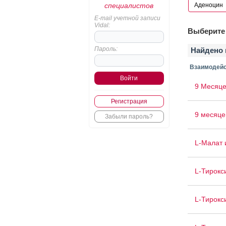
специалистов
E-mail учетной записи
Vidal:
Выберите 
Пароль:
Найдено 
Взаимодейс
9 Месяце
Регистрация
9 месяце
Забыли пароль?
L-Малат 
L-Тирокс
L-Тирокс