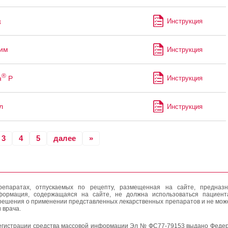
Инструкция
3
им
Инструкция
®
н
Р
Инструкция
л
Инструкция
3
4
5
далее
»
епаратах, отпускаемых по рецепту, размещенная на сайте, предназн
формация, содержащаяся на сайте, не должна использоваться пациен
решения о применении представленных лекарственных препаратов и не мож
 врача.
егистрации средства массовой информации Эл № ФС77-79153 выдано Федер