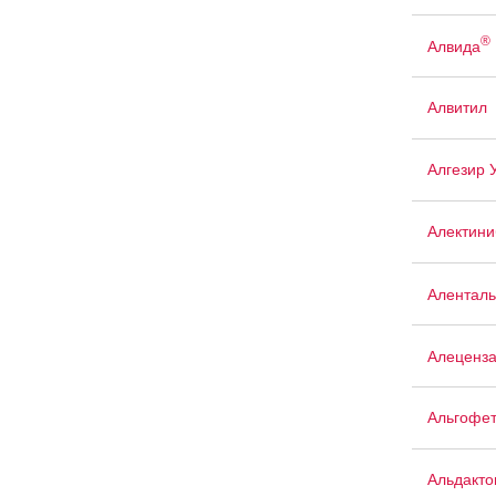
®
Алвида
Алвитил
Алгезир 
Алектини
Аленталь
Алеценз
Альгофе
Альдакто