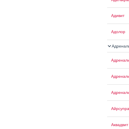
Адивит
Адолор
Адренал
Адренал
Адренали
Адренали
Айрсупр
Аквадвит