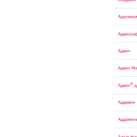
Адалиму
Адвагра
Адвил
Адвил М
®
Адвил
д
Аддавен
Аддамел
Адельфа