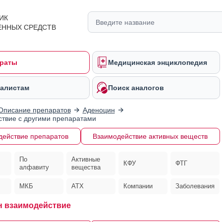
ИК
ЕННЫХ СРЕДСТВ
раты
Медицинская энциклопедия
алистам
Поиск аналогов
Описание препаратов
Аденоцин
твие с другими препаратами
действие препаратов
Взаимодействие активных веществ
По
Активные
КФУ
ФТГ
алфавиту
вещества
МКБ
АТХ
Компании
Заболевания
 взаимодействие