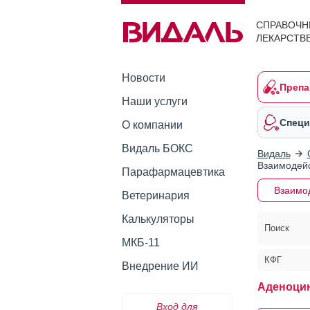
СПРАВОЧН
ЛЕКАРСТВ
Новости
Препа
Наши услуги
Специ
О компании
Видаль БОКС
Видаль
Взаимодейс
Парафармацевтика
Взаимо
Ветеринария
Калькуляторы
Поиск
МКБ-11
КФГ
Внедрение ИИ
Аденоцин
Вход для