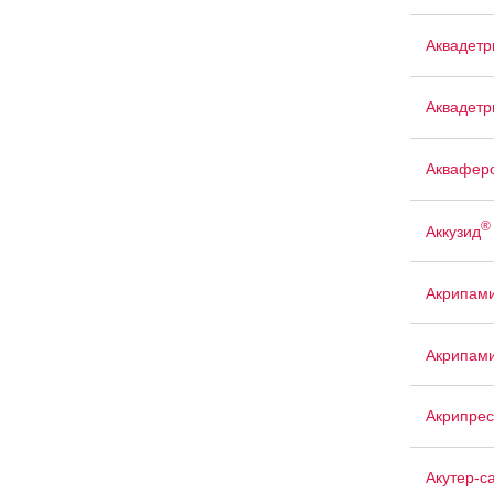
Аквадетр
Аквадетр
Аквафер
®
Аккузид
Акрипам
Акрипам
Акрипрес
Акутер-с