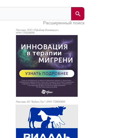
Расширенный поиск
Реклама. ООО «Пфайзер Инновации»,
ИНН 770
3106050
Реклама. АО "Видаль Рус", ИНН 772
8043605