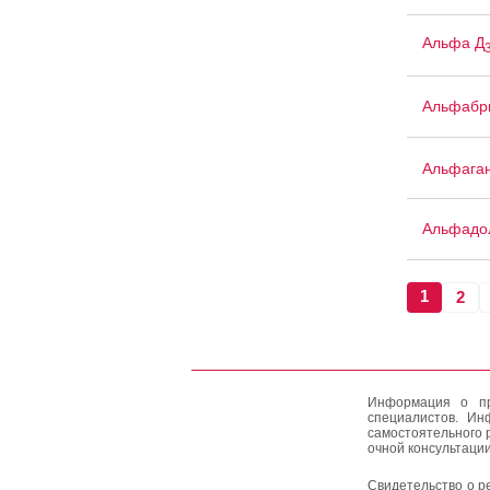
Альфа Д
Альфабр
Альфага
Альфадо
1
2
Информация о пр
специалистов. Ин
самостоятельного 
очной консультации
Свидетельство о р