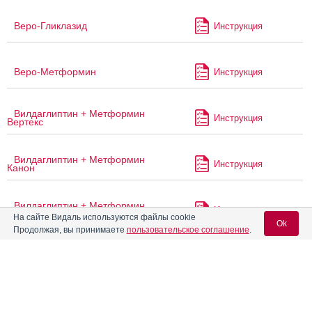
Веро-Гликлазид
Инструкция
Веро-Метформин
Инструкция
Вилдаглиптин + Метформин
Инструкция
Вертекс
Вилдаглиптин + Метформин
Инструкция
Канон
Вилдаглиптин + Метформин
Инструкция
Реневал
На сайте Видаль используются файлы cookie
Ok
Продолжая, вы принимаете
пользовательское соглашение
.
Вилдарил МЕТ
Инструкция
Вход для специалистов
E-mail учетной записи Vidal:
®
Вилмитрикс
МЕТ
Инструкция