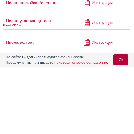
Пиона настойка Реневал
Инструкция
Пиона уклоняющегося
Инструкция
настойка
Пиона экстракт
Инструкция
На сайте Видаль используются файлы cookie
Ok
®
Румикоз
Инструкция
Продолжая, вы принимаете
пользовательское соглашение
.
Слим Стори Проф
Инструкция
Вход для специалистов
E-mail учетной записи Vidal:
®
Текназол
Инструкция
Пароль:
Тиопентал
Инструкция