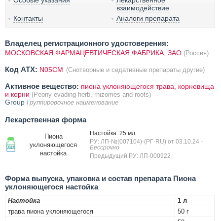
Особые указания
Лекарственное
взаимодействие
Контакты
Аналоги препарата
Владелец регистрационного удостоверения:
МОСКОВСКАЯ ФАРМАЦЕВТИЧЕСКАЯ ФАБРИКА, ЗАО
(Россия)
Код ATX:
N05CM
(Снотворные и седативные препараты другие)
Активное вещество:
пиона уклоняющегося трава, корневища
и корни
(Peony evading herb, rhizomes and roots)
Group
Группировочное наименование
Лекарственная форма
Настойка: 25 мл.
Пиона
РУ: ЛП-№(007104)-(РГ-RU) от 03.10.24
-
уклоняющегося
Бессрочно
настойка
Предыдущий РУ: ЛП-000922
Форма выпуска, упаковка и состав препарата Пиона
уклоняющегося настойка
Настойка
1 л
трава пиона уклоняющегося
50 г