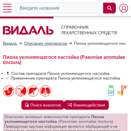
СПРАВОЧНИК
ЛЕКАРСТВЕННЫХ СРЕДСТВ
Видаль
Описания препаратов
Пиона уклоняющегося насто
Пиона уклоняющегося настойка (Paeoniae anomalae
tinctura)
💊 Состав препарата Пиона уклоняющегося настойка
✅ Применение препарата Пиона уклоняющегося настойка
Поиск аналогов
Взаимодействие
Описание активных компонентов препарата
Пиона
уклоняющегося настойка
(Paeoniae anomalae tinctura)
Приведенная научная информация является обобщающей и не
может быть использована для принятия решения о возможности