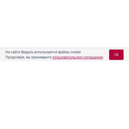
На сайте Видаль используются файлы cookie
Ok
Продолжая, вы принимаете
пользовательское соглашение
.
Содержание
Вход для специалистов
E-mail учетной записи Vidal:
Форма выпуска, упаковка и состав
Клинико-фармакологич. группа
Пароль:
Фармако-терапевтическая группа
Фармакологическое действие