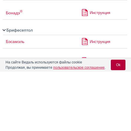
®
Бонадэ
Инструкция
Брифесептол
Бэсамэль
Инструкция
Везантра
Инструкция
На сайте Видаль используются файлы cookie
Ok
Продолжая, вы принимаете
пользовательское соглашение
.
Вендиол
Инструкция
Вход для специалистов
E-mail учетной записи Vidal:
Веро-пипекуроний
Инструкция
Пароль:
®
Видора
Инструкция