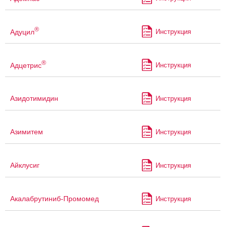
®
Адуцил
Инструкция
®
Адцетрис
Инструкция
Азидотимидин
Инструкция
Азимитем
Инструкция
Айклусиг
Инструкция
Акалабрутиниб-Промомед
Инструкция