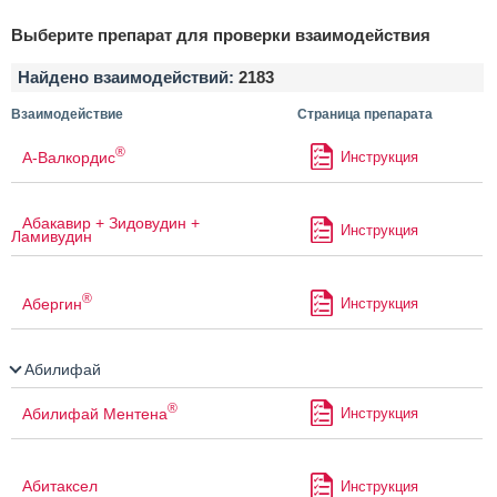
Выберите препарат для проверки взаимодействия
Найдено взаимодействий:
2183
Взаимодействие
Страница препарата
®
А-Валкордис
Инструкция
Абакавир + Зидовудин +
Инструкция
Ламивудин
®
Абергин
Инструкция
Абилифай
®
Абилифай Ментена
Инструкция
Абитаксел
Инструкция