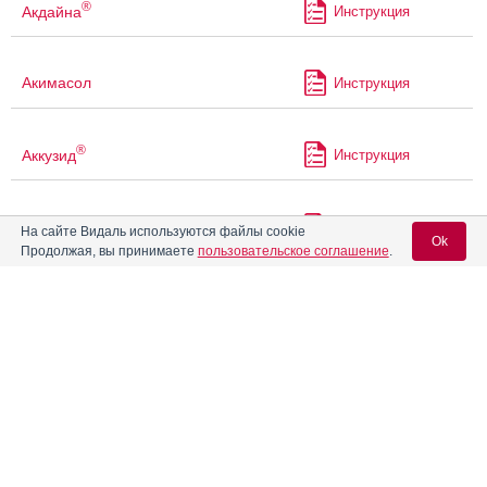
®
Акдайна
Инструкция
Акимасол
Инструкция
®
Аккузид
Инструкция
®
Акридипин
Инструкция
На сайте Видаль используются файлы cookie
Ok
Продолжая, вы принимаете
пользовательское соглашение
.
®
Акрипамид
Инструкция
Вход для специалистов
E-mail учетной записи Vidal:
®
Акрипамид
ретард
Инструкция
Пароль:
Акрипрес Амло
Инструкция