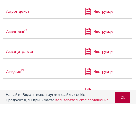
Айрондекст
Инструкция
®
Аквапаск
Инструкция
Аквацитрамон
Инструкция
®
Аккузид
Инструкция
Акриварио
Инструкция
На сайте Видаль используются файлы cookie
Ok
Продолжая, вы принимаете
пользовательское соглашение
.
Акрикселан
Инструкция
Вход для специалистов
E-mail учетной записи Vidal:
®
Акрипамид
Инструкция