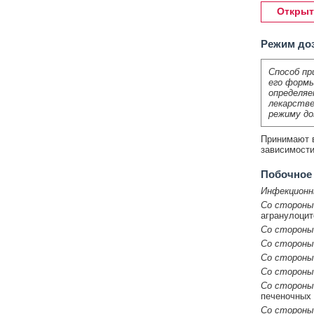
Открыт
Режим до
Способ пр
его формы
определяе
лекарстве
режиму до
Принимают в
зависимости
Побочное
Инфекционн
Со стороны
агранулоцит
Со стороны
Со стороны
Со стороны
Со стороны
Со стороны
печеночных 
Со стороны