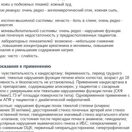
 кожи и подкожных тканей:
кожный зуд.
ие реакции:
очень редко - ангионевротический отек, кожная сыпь,
 костно-мышечной системы:
нечасто - боль в спине; очень редко -
миалгия.
 мочевыделительной системы:
очень редко - нарушение функции
чая почечную недостаточность у предрасположенных пациентов.
 лабораторных показателей:
возможно - небольшое снижение
, повышение концентрации креатинина и мочевины, повышение
калия и уменьшение содержания натрия.
ции:
часто - слабость.
оказания к применению
чувствительность к кандесартану; беременность, период грудного
ия; тяжелые нарушения функции печени и/или холестаз; возраст до 18
ивность и безопасность не установлены). Применение кандесартана в
с препаратами, содержащими алискирен, у пациентов с сахарным
или с умеренными или тяжелыми нарушениями функции почек (СКФ
2
/мин/1.73 м
площади поверхности тела). Одновременное применение с
и АПФ у пациентов с диабетической нефропатией.
остью:
нарушения функции почек тяжелой степени (клиренс
менее 30 мл/мин); двусторонний стеноз почечных артерий или стеноз
нственной почки; гемодинамически значимый стеноз аортального и/или
 клапанов; состояния после пересадки почки в анамнезе; гемодиализ;
улярные нарушения ишемического генеза и ИБС; гиперкалиемия; у
о сниженным ОЦК; первичный гиперальдостеронизм; гипертрофическая