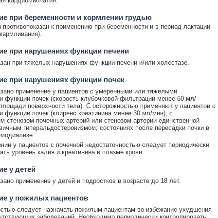
ая кардиомиопатия.
е при беременности и кормлении грудью
 противопоказан к применению при беременности и в период лактации
скармливания).
ие при нарушениях функции печени
зан при тяжелых нарушениях функции печени и/или холестазе.
ие при нарушениях функции почек
зано применение у пациентов с умеренными или тяжелыми
 функции почек (скорость клубочковой фильтрации менее 60 мл/
площади поверхности тела). С осторожностью применяют у пациентов с
 функции почек (клиренс креатинина менее 30 мл/мин); с
м стенозом почечных артерий или стенозом артерии единственной
рвичным гиперальдостеронизмом; состояниях после пересадки почки в
емодиализе.
нии у пациентов с почечной недостаточностью следует периодически
ать уровень калия и креатинина в плазме крови.
е у детей
зано применение у детей и подростков в возрасте до 18 лет.
ие у пожилых пациентов
стью следует назначать пожилым пациентам во избежание ухудшения
утствующих заболеваний. Необходимо периодически контролировать