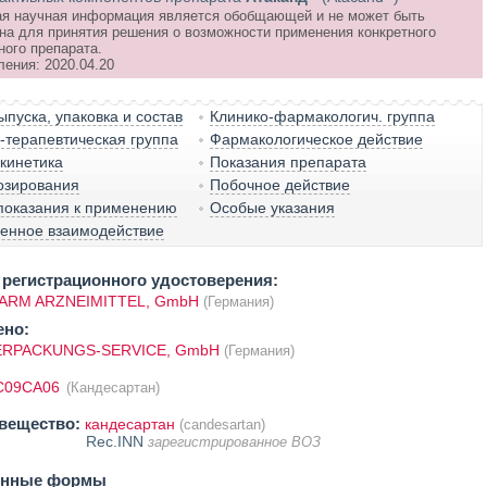
я научная информация является обобщающей и не может быть
на для принятия решения о возможности применения конкретного
ного препарата.
ления: 2020.04.20
пуска, упаковка и состав
Клинико-фармакологич. группа
терапевтическая группа
Фармакологическое действие
кинетика
Показания препарата
озирования
Побочное действие
показания к применению
Особые указания
венное взаимодействие
регистрационного удостоверения:
ARM ARZNEIMITTEL, GmbH
(Германия)
ено:
ERPACKUNGS-SERVICE, GmbH
(Германия)
C09CA06
(Кандесартан)
вещество:
кандесартан
(candesartan)
Rec.INN
зарегистрированное ВОЗ
енные формы