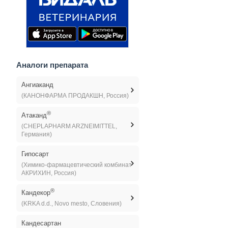
Аналоги препарата
Ангиаканд
(КАНОНФАРМА ПРОДАКШН, Россия)
®
Атаканд
(CHEPLAPHARM ARZNEIMITTEL,
Германия)
Гипосарт
(Химико-фармацевтический комбинат
АКРИХИН, Россия)
®
Кандекор
(KRKA d.d., Novo mesto, Словения)
Кандесартан