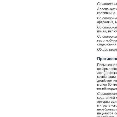
Со стороны
Аллергическ
крапивница.
Со стороны
артралгия, 
Со стороны
почек, вклю
Со стороны
гемоглобина
содержания 
Общие реак
Противоп
Повышенная 
вскармливан
лет (эффект
комбинации 
диабетом и/
менее 60 мл
ингибиторам
С осторожн
креатинина 
артерии еди
митрального
цереброваск
пациентов с