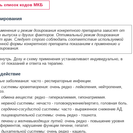
ь список кодов МКБ
зирования
именения и режим дозирования конкретного препарата зависят от
 выпуска и других факторов. Оптимальный режим дозирования
т врач. Следует строго соблюдать соответствие используемой
нной формы конкретного препарата показаниям к применению и
зирования.
нутрь. Дозу и схему применения устанавливают индивидуально, в
 от показаний и ответа на терапию.
 действие
ые заболевания:
часто - респираторные инфекции.
 системы кроветворения:
очень редко - лейкопения, нейтропения,
оз.
 обмена веществ:
редко - гиперкалиемия, гипонатриемия.
 нервной системы:
нечасто - головокружение/вертиго, головная боль.
 сердечно-сосудистой системы:
часто - выраженное снижение АД.
 пищеварительной системы:
очень редко - тошнота.
 печени и желчевыводящих путей:
очень редко - повышение уровня
ферментов, нарушение функции печени, гепатит.
 дыхательной системы:
очень редко - кашель.