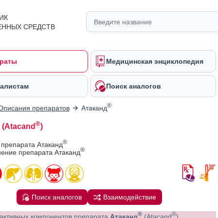
ИК
ЕННЫХ СРЕДСТВ
раты
Медицинская энциклопедия
алистам
Поиск аналогов
®
Описания препаратов
Атаканд
®
(Atacand
)
®
 препарата Атаканд
®
ение препарата Атаканд
Поиск аналогов
Взаимодействие
®
®
активных компонентов препарата
Атаканд
(Atacand
)