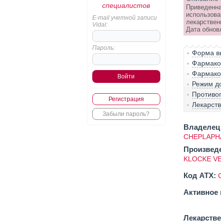
специалистов
Приведенна
использова
E-mail учетной записи
лекарствен
Vidal:
Дата обнов
Пароль:
Форма вы
Фармако-
Фармако
Режим д
Противо
Регистрация
Лекарст
Забыли пароль?
Владелец 
CHEPLAPH
Произвед
KLOCKE V
Код ATX:
Активное 
Лекарств