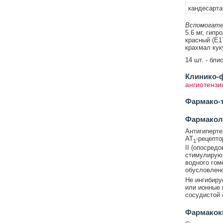
кандесарта
Вспомогате
5.6 мг, гип
красный (Е17
крахмал куку
14 шт. - бли
Клинико-ф
ангиотензин
Фармако-т
Фармакол
Антигиперте
АТ
-рецепто
1
II (опосред
стимулирующ
водного гом
обусловлен
Не ингибиру
или ионные 
сосудистой 
Фармакок