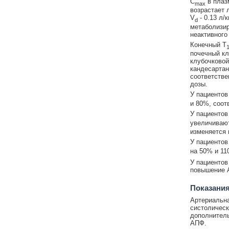
C
в плазм
max
возрастает 
V
- 0.13 л/
d
метаболизир
неактивного
Конечный T
1
почечный кл
клубочковой
кандесартан
соответстве
дозы.
У пациентов
и 80%, соот
У пациентов
увеличивают
изменяется 
У пациентов
на 50% и 11
У пациентов
повышение 
Показания
Артериальна
систолическ
дополнитель
АПФ.