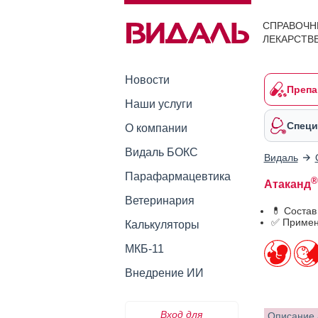
СПРАВОЧН
ЛЕКАРСТВ
Новости
Препа
Наши услуги
Специ
О компании
Видаль БОКС
Видаль
Парафармацевтика
®
Атаканд
Ветеринария
💊 Состав
✅ Примен
Калькуляторы
МКБ-11
Внедрение ИИ
Вход для
Описание 