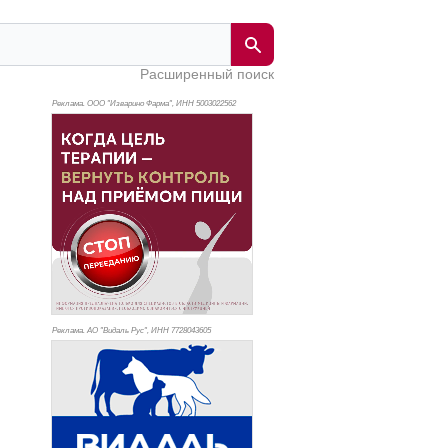
Расширенный поиск
Реклама. ООО "Изварино Фарма", ИНН 500
3022562
Реклама. АО "Видаль Рус", ИНН 772
8043605