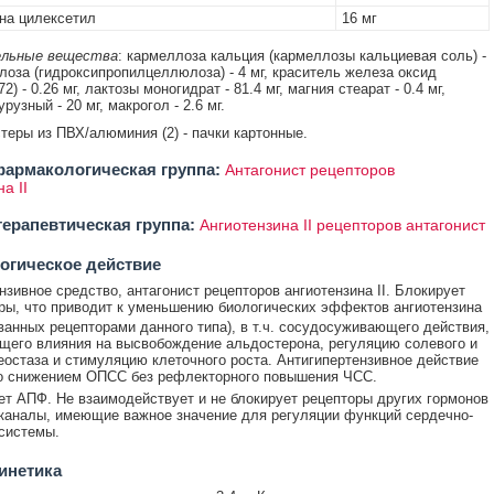
на цилексетил
16 мг
льные вещества
: кармеллоза кальция (кармеллозы кальциевая соль) -
ролоза (гидроксипропилцеллюлоза) - 4 мг, краситель железа оксид
2) - 0.26 мг, лактозы моногидрат - 81.4 мг, магния стеарат - 0.4 мг,
рузный - 20 мг, макрогол - 2.6 мг.
стеры из ПВХ/алюминия (2) - пачки картонные.
армакологическая группа:
Антагонист рецепторов
а II
ерапевтическая группа:
Ангиотензина II рецепторов антагонист
огическое действие
нзивное средство, антагонист рецепторов ангиотензина II. Блокирует
ры, что приводит к уменьшению биологических эффектов ангиотензина
ованных рецепторами данного типа), в т.ч. сосудосуживающего действия,
его влияния на высвобождение альдостерона, регуляцию солевого и
еостаза и стимуляцию клеточного роста. Антигипертензивное действие
о снижением ОПСС без рефлекторного повышения ЧСС.
ет АПФ. Не взаимодействует и не блокирует рецепторы других гормонов
каналы, имеющие важное значение для регуляции функций сердечно-
системы.
инетика