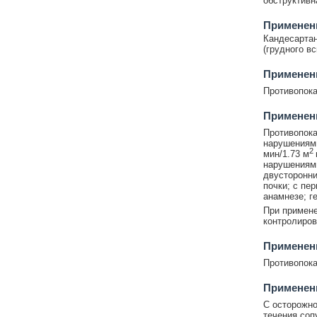
обструктивн
Применени
Кандесартан
(грудного в
Применен
Противопока
Применен
Противопока
нарушениями
2
мин/1.73 м
нарушениями
двусторонни
почки; с пе
анамнезе; г
При примене
контролиров
Применени
Противопока
Применен
С осторожно
течения соп