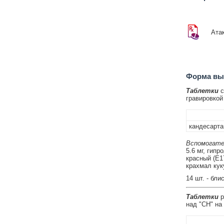
Ата
Форма вып
Таблетки
с
гравировкой 
кандесарта
Вспомогате
5.6 мг, гип
красный (Е17
крахмал куку
14 шт. - бли
Таблетки
р
над "CН" на 