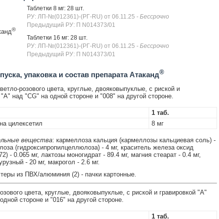
Таблетки 8 мг: 28 шт.
РУ: ЛП-№(012361)-(РГ-RU) от 06.11.25
- Бессрочно
Предыдущий РУ: П N014373/01
®
канд
Таблетки 16 мг: 28 шт.
РУ: ЛП-№(012361)-(РГ-RU) от 06.11.25
- Бессрочно
Предыдущий РУ: П N014373/01
®
уска, упаковка и состав препарата Атаканд
ветло-розового цвета, круглые, двояковыпуклые, с риской и
"А" над "CG" на одной стороне и "008" на другой стороне.
1 таб.
на цилексетил
8 мг
льные вещества
: кармеллоза кальция (кармеллозы кальциевая соль) -
ролоза (гидроксипропилцеллюлоза) - 4 мг, краситель железа оксид
2) - 0.065 мг, лактозы моногидрат - 89.4 мг, магния стеарат - 0.4 мг,
рузный - 20 мг, макрогол - 2.6 мг.
стеры из ПВХ/алюминия (2) - пачки картонные.
озового цвета, круглые, двояковыпуклые, с риской и гравировкой "А"
одной стороне и "016" на другой стороне.
1 таб.