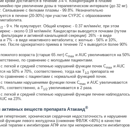
е крови достигается в течение 3-4 ч. Концентрация в плазме
линейно при увеличении дозы в терапевтическом интервале (до 32 мг).
кг. Связывание с белками плазмы - 99.8%. Незначительно
уется в печени (20-30%) при участии CYP2C с образованием
 метаболита.
- 9 ч. Не кумулирует. Общий клиренс - 0.37 мл/мин/кг, при этом
/2
иренс - около 0.19 мл/мин/кг. Кандесартан выводится почками (путем
 фильтрации и активной канальцевой секреции): 26% - в виде
а и 7% - в виде неактивного метаболита; с желчью - 56% и 10%,
нно. После однократного приема в течение 72 ч выводится более 90%
 пожилого возраста (старше 65 лет) C
и AUC увеличиваются на 50%
max
ветственно, по сравнению с молодыми пациентами.
 с легкой и средней степенью нарушений функции почек C
и AUC
max
ся на 50% и 70%, соответственно, тогда как T
препарата не
1/2
по сравнению с пациентами с нормальной функцией почек.
 с тяжелыми нарушениями функции почек C
и AUC увеличиваются
max
0%, соответственно, а T
увеличивается в 2 раза.
1/2
 с легкой и средней степенью нарушений функции печени наблюдалось
AUC на 23%.
®
 активных веществ препарата Атаканд
я гипертензия; хроническая сердечная недостаточность и нарушение
ой функции левого желудочка (снижение ФВЛЖ <40%) в качестве
ной терапии к ингибиторам АПФ или при непереносимости ингибиторов