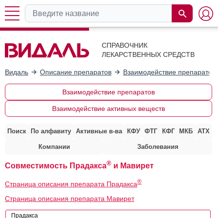
СПРАВОЧНИК
ЛЕКАРСТВЕННЫХ СРЕДСТВ
Видаль
Описание препаратов
Взаимодействие препаратов
Взаимодействие препаратов
Взаимодействие активных веществ
Поиск
По алфавиту
Активные в-ва
КФУ
ФТГ
КФГ
МКБ
АТХ
Компании
Заболевания
®
Совместимость Прадакса
и Мавирет
®
Страница описания препарата Прадакса
Страница описания препарата Мавирет