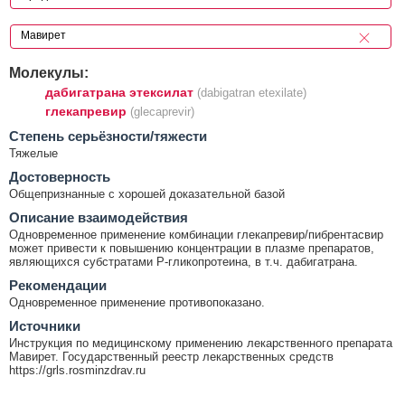
Молекулы:
дабигатрана этексилат
(dabigatran etexilate)
глекапревир
(glecaprevir)
Cтепень серьёзности/тяжести
Тяжелые
Достоверность
Общепризнанные с хорошей доказательной базой
Описание взаимодействия
Одновременное применение комбинации глекапревир/пибрентасвир
может привести к повышению концентрации в плазме препаратов,
являющихся субстратами Р-гликопротеина, в т.ч. дабигатрана.
Рекомендации
Одновременное применение противопоказано.
Источники
Инструкция по медицинскому применению лекарственного препарата
Мавирет. Государственный реестр лекарственных средств
https://grls.rosminzdrav.ru