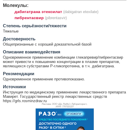
Молекулы:
дабигатрана этексилат
(dabigatran etexilate)
пибрентасвир
(pibrentasvir)
Cтепень серьёзности/тяжести
Тяжелые
Достоверность
Общепризнанные с хорошей доказательной базой
Описание взаимодействия
Одновременное применение комбинации глекапревир/пибрентасвир
может привести к повышению концентрации в плазме препаратов,
являющихся субстратами Р-гликопротеина, в т.ч. дабигатрана.
Рекомендации
Одновременное применение противопоказано.
Источники
Инструкция по медицинскому применению лекарственного препарата
Мавирет. Государственный реестр лекарственных средств
https://grls.rosminzdrav.ru
Реклама. ООО «Др. Редди’с Лабораторис»,
ИНН: 770
7321227