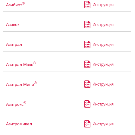
®
Азибиот
Инструкция
Азивок
Инструкция
Азитрал
Инструкция
®
Азитрал Макс
Инструкция
®
Азитрал Мини
Инструкция
®
Азитрокс
Инструкция
Азитромивел
Инструкция