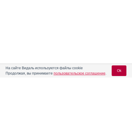
На сайте Видаль используются файлы cookie
Ok
Продолжая, вы принимаете
пользовательское соглашение
.
Вход для специалистов
E-mail учетной записи Vidal:
Пароль: