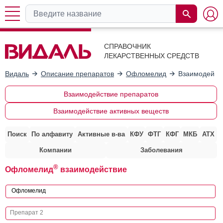
СПРАВОЧНИК
ЛЕКАРСТВЕННЫХ СРЕДСТВ
Видаль
Описание препаратов
Офломелид
Взаимодейств
Взаимодействие препаратов
Взаимодействие активных веществ
Поиск
По алфавиту
Активные в-ва
КФУ
ФТГ
КФГ
МКБ
АТХ
Компании
Заболевания
®
Офломелид
взаимодействие