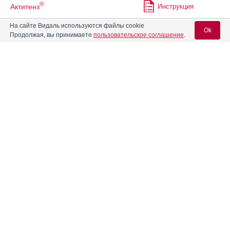
®
Актитенз
Инструкция
На сайте Видаль используются файлы cookie
Ok
Продолжая, вы принимаете
пользовательское соглашение
.
®
Алвента
Инструкция
Вход для специалистов
Алвитил
Инструкция
E-mail учетной записи Vidal:
Алгезир Ультра
Инструкция
Пароль:
Алевал
Инструкция
®
Аленталь
Инструкция
Регистрация
Забыли пароль?
®
Алка-Зельтцер
Инструкция