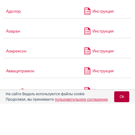
Адолор
Инструкция
Азаран
Инструкция
Азарексон
Инструкция
Аквацитрамон
Инструкция
®
Аккузид
Инструкция
На сайте Видаль используются файлы cookie
Ok
Продолжая, вы принимаете
пользовательское соглашение
.
®
Аккупро
Инструкция
Вход для специалистов
E-mail учетной записи Vidal:
®
Аколат
Инструкция