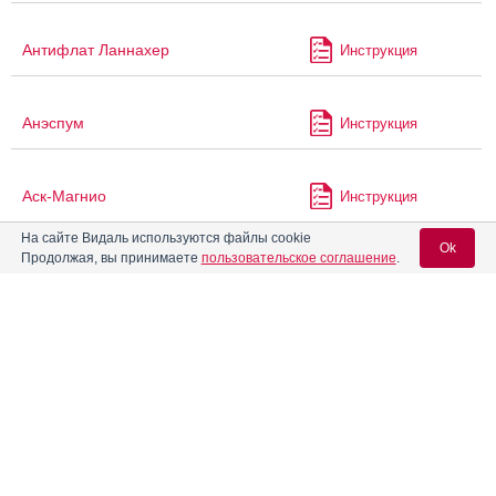
Антифлат Ланнахер
Инструкция
Анэспум
Инструкция
Аск-Магнио
Инструкция
На сайте Видаль используются файлы cookie
Ok
Продолжая, вы принимаете
пользовательское соглашение
.
Астрамаг
Инструкция
Вход для специалистов
Астрамаг А
Инструкция
E-mail учетной записи Vidal:
Атазанавир
Инструкция
Пароль:
Атазанавир Канон
Инструкция