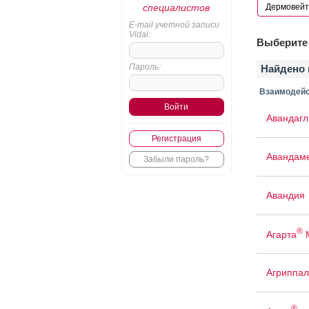
специалистов
E-mail учетной записи
Vidal:
Выберите 
Пароль:
Найдено 
Взаимодейс
Авандаг
Регистрация
Авандам
Забыли пароль?
Авандия
®
Агарта
Агриппал
®