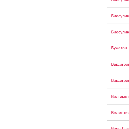
Биосули
Биосули
Бужетон
Ваксигри
Ваксигри
Велгимет
Велмети
Веро-Гли