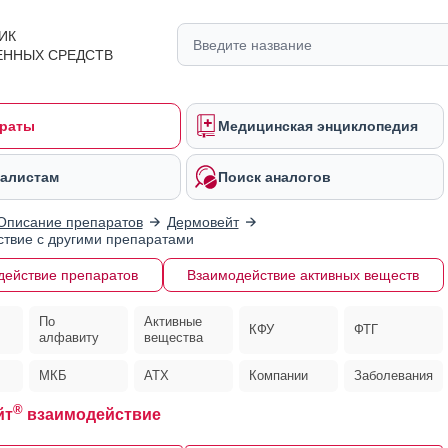
ИК
ЕННЫХ СРЕДСТВ
раты
Медицинская энциклопедия
алистам
Поиск аналогов
Описание препаратов
Дермовейт
твие с другими препаратами
действие препаратов
Взаимодействие активных веществ
По
Активные
КФУ
ФТГ
алфавиту
вещества
МКБ
АТХ
Компании
Заболевания
®
йт
взаимодействие