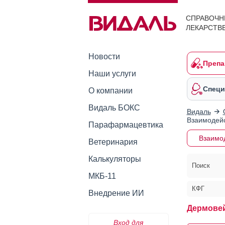
СПРАВОЧН
ЛЕКАРСТВ
Новости
Препа
Наши услуги
Специ
О компании
Видаль БОКС
Видаль
Взаимодейс
Парафармацевтика
Взаимо
Ветеринария
Калькуляторы
Поиск
МКБ-11
КФГ
Внедрение ИИ
Дермове
Вход для