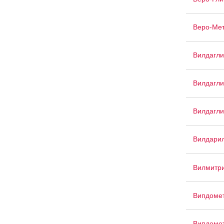
Веро-Ме
Вилдагли
Вилдагли
Вилдагли
Вилдари
Вилмитри
Випдоме
Випдоме