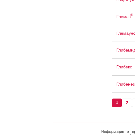
®
Глемаз
Глемаун
Глибами
Глибекс
Глибенез
1
2
Информация о пр