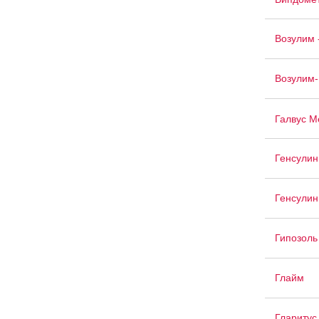
Возулим 
Возулим-
Галвус М
Генсулин
Генсулин
Гипозоль
Глайм
Гларитус