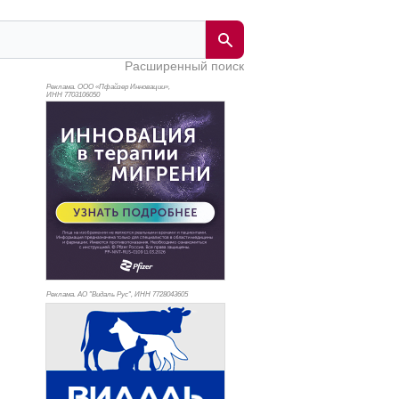
Расширенный поиск
Реклама. ООО «Пфайзер Инновации»,
ИНН 770
3106050
Реклама. АО "Видаль Рус", ИНН 772
8043605