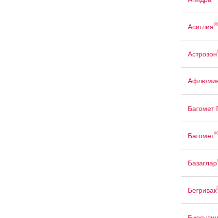
®
Асиглия
Астрозон
Афлюмик
Багомет
Багомет
Базаглар
Бегривак
Биосули