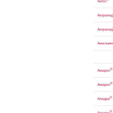
Актос
Актрапид
Актрапид
Амальви
®
Амарил
®
Амарил
®
Апидра
®
Апидра