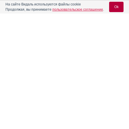
На сайте Видаль используются файлы cookie
Амбробене ФОРТЕ
Ok
Инструкция
Продолжая, вы принимаете
пользовательское соглашение
.
®
Амброгексал
Инструкция
Вход для специалистов
E-mail учетной записи Vidal:
Амброгуд
Инструкция
Пароль:
Амброксол
Амброксол Авексима
Инструкция
Амброксол Альфактив
Инструкция
Регистрация
Забыли пароль?
®
Амброксол Бронхофен
Инструкция