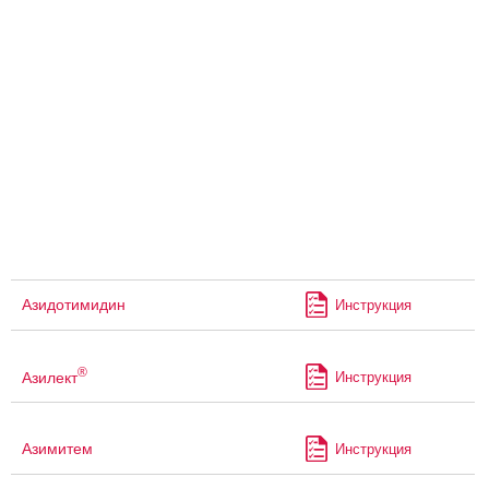
Азидотимидин
Инструкция
®
Азилект
Инструкция
Азимитем
Инструкция