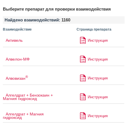
Выберите препарат для проверки взаимодействия
Найдено взаимодействий:
1160
Взаимодействие
Страница препарата
Активель
Инструкция
Алвелон-МФ
Инструкция
®
Алвовизан
Инструкция
Алгелдрат + Бензокаин +
Инструкция
Магния гидроксид
Алгелдрат + Магния
Инструкция
гидроксид