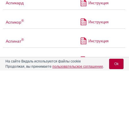
Аспикард
Инструкция
®
Аспикор
Инструкция
®
Аспинат
Инструкция
®
Аспинат
300
Инструкция
На сайте Видаль используются файлы cookie
Ok
Продолжая, вы принимаете
пользовательское соглашение
.
®
Аспинат
Кардио
Инструкция
Вход для специалистов
E-mail учетной записи Vidal:
®
Аспинат
Плюс
Инструкция
Пароль:
®
Аспинат
С
Инструкция