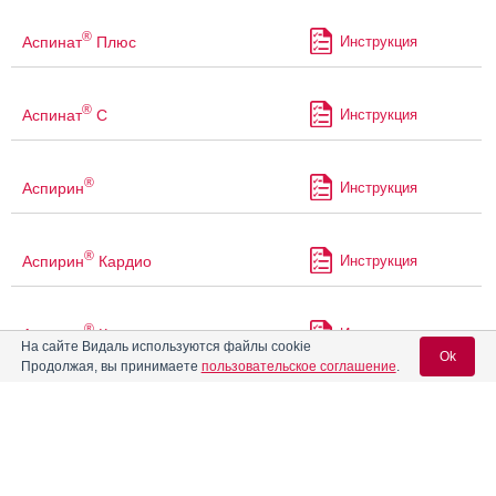
®
Аспинат
Плюс
Инструкция
®
Аспинат
С
Инструкция
®
Аспирин
Инструкция
®
Аспирин
Кардио
Инструкция
®
Аспирин
Комплекс
Инструкция
На сайте Видаль используются файлы cookie
Ok
Продолжая, вы принимаете
пользовательское соглашение
.
®
Аспирин
Экспресс
Инструкция
Вход для специалистов
®
E-mail учетной записи Vidal:
Аспирин
-С
Инструкция